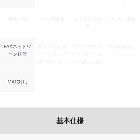
両面印刷
パンチ機能
サイズ指定変
PC-Fax送信
倍
FAXネットワ
共有フォルダ/
ユーザー/ICカ
原稿自動送り
ーク送信
デスクトップ
ード認証(グル
送信スキャン
ープ設定含む)
MAC対応
基本仕様