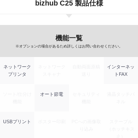
bizhub C25 製品仕様
機能一覧
※オプションの場合があるため詳しくはお問い合わせください。
ネットワーク
ネットワーク
自動両面原稿
インターネッ
プリンタ
スキャナ
送り
トFAX
ソート/仕分け
オート節電
セキュリティ
液晶タッチパ
機能
機能
ネル
USBプリント
ポスター印刷
PCへの画像取
ステープル
り込み
（ホッチキス
止）