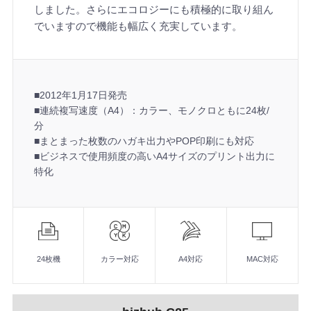
しました。さらにエコロジーにも積極的に取り組ん
でいますので機能も幅広く充実しています。
■2012年1月17日発売
■連続複写速度（A4）：カラー、モノクロともに24枚/
分
■まとまった枚数のハガキ出力やPOP印刷にも対応
■ビジネスで使用頻度の高いA4サイズのプリント出力に
特化
機
能
■2012年1月17日発売
■連続複写速度（A4）：カラー、モノクロともに24枚/分
24枚機
カラー対応
A4対応
MAC対応
■まとまった枚数のハガキ出力やPOP印刷にも対応
■ビジネスで使用頻度の高いA4サイズのプリント出力に特化