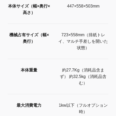
本体サイズ（幅×奥行×
447×558×503mm
高さ）
機械占有サイズ（幅×
723×558mm（排紙トレ
奥行）
イ、マルチ手差しを開いた
状態）
本体重量
約27.7Kg（消耗品含ま
ず） 約32.5kg（消耗品含
む）
最大消費電力
1kw以下（フルオプション
時）