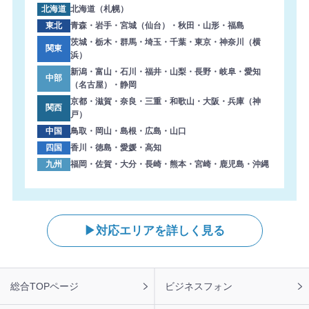
北海道
北海道（札幌）
東北
青森・岩手・宮城（仙台）・秋田・山形・福島
茨城・栃木・群馬・埼玉・千葉・東京・神奈川（横
関東
浜）
新潟・富山・石川・福井・山梨・長野・岐阜・愛知
中部
（名古屋）・静岡
京都・滋賀・奈良・三重・和歌山・大阪・兵庫（神
関西
戸）
中国
鳥取・岡山・島根・広島・山口
四国
香川・徳島・愛媛・高知
九州
福岡・佐賀・大分・長崎・熊本・宮崎・鹿児島・沖縄
対応エリアを詳しく見る
フ
総合TOPページ
ビジネスフォン
ッ
タ