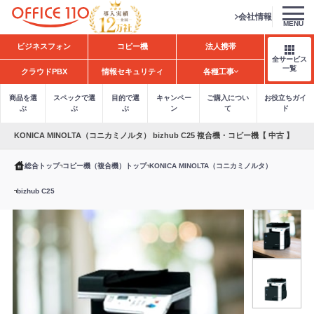
会社情報
MENU
H
ビジネスフォン
コピー機
法人携帯
o
全サービス
m
一覧
クラウドPBX
情報セキュリティ
各種工事
e
商品を選
スペックで選
目的で選
キャンペー
ご購入につい
お役立ちガイ
ぶ
ぶ
ぶ
ン
て
ド
KONICA MINOLTA（コニカミノルタ） bizhub C25 複合機・コピー機【 中古 】
総合トップ
コピー機（複合機）トップ
KONICA MINOLTA（コニカミノルタ）
bizhub C25