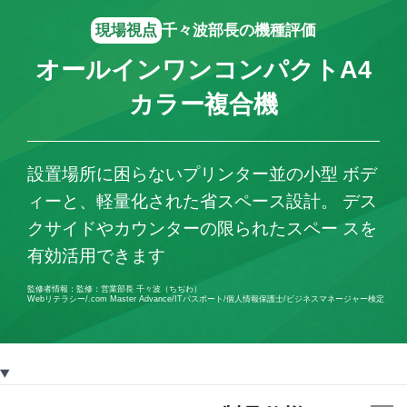
現場視点
千々波部長の機種評価
オールインワンコンパクトA4
カラー複合機
設置場所に困らないプリンター並の小型 ボデ
ィーと、軽量化された省スペース設計。 デス
クサイドやカウンターの限られたスペー スを
有効活用できます
監修者情報：監修：営業部長 千々波（ちぢわ）
Webリテラシー/.com Master Advance/ITパスポート/個人情報保護士/ビジネスマネージャー検定