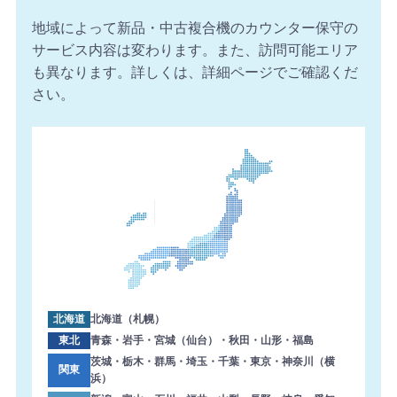
【岐阜県】コピー機 RICOH 導入のお問い合わせを頂きま
地域によって新品・中古複合機のカウンター保守の
した。ありがとうございます。
サービス内容は変わります。また、訪問可能エリア
2026年8月7日 12:59
も異なります。詳しくは、詳細ページでご確認くだ
【東京都】コピー機 Canon 導入のお問い合わせを頂きま
さい。
した。ありがとうございます。
2026年8月7日 12:47
【神奈川県】複合機 RICOH 導入のお問い合わせを頂きま
した。ありがとうございます。
2026年8月7日 11:57
【神奈川県】コピー機 RICOH 導入のお問い合わせを頂き
ました。ありがとうございます。
2026年8月7日 11:48
【福岡県】コピー機 KONICA MINOLTA 導入のお問い合わ
せを頂きました。ありがとうございます。
北海道
北海道（札幌）
2026年8月7日 11:24
東北
青森・岩手・宮城（仙台）・秋田・山形・福島
【東京都】複合機 TOSHIBA 導入のお問い合わせを頂きま
茨城・栃木・群馬・埼玉・千葉・東京・神奈川（横
関東
浜）
した。ありがとうございます。