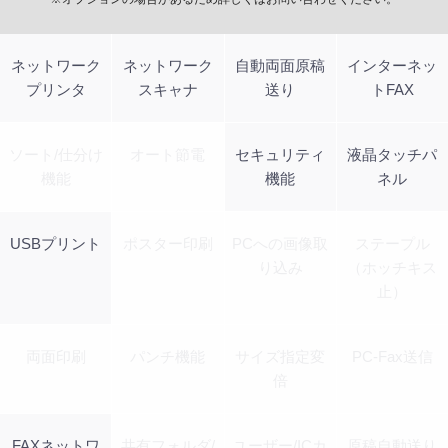
ネットワーク
ネットワーク
自動両面原稿
インターネッ
プリンタ
スキャナ
送り
トFAX
ソート/仕分け
オート節電
セキュリティ
液晶タッチパ
機能
機能
ネル
USBプリント
ポスター印刷
PCへの画像取
ステープル
り込み
（ホッチキス
止）
両面印刷
パンチ機能
サイズ指定変
PC-Fax送信
倍
FAXネットワ
共有フォルダ/
ユーザー/ICカ
原稿自動送り