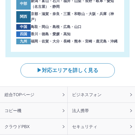
新潟・富山・石川・福井・山梨・長野・岐阜・愛知
中部
2026年8月7日 10:59
（名古屋）・静岡
【大阪府】コピー機 RICOH 導入のお問い合わせを頂きま
京都・滋賀・奈良・三重・和歌山・大阪・兵庫（神
関西
した。ありがとうございます。
戸）
中国
鳥取・岡山・島根・広島・山口
2026年8月7日 10:35
四国
香川・徳島・愛媛・高知
【静岡県】複合機 FUJIFILM 導入のお問い合わせを頂きま
九州
福岡・佐賀・大分・長崎・熊本・宮崎・鹿児島・沖縄
した。ありがとうございます。
2026年8月7日 09:59
【長崎県】複合機 FUJIFILM 導入のお問い合わせを頂きま
した。ありがとうございます。
対応エリアを詳しく見る
2026年8月7日 09:55
【愛知県】コピー機 Canon 導入のお問い合わせを頂きま
した。ありがとうございます。
フ
総合TOPページ
ビジネスフォン
ッ
2026年8月7日 09:45
タ
【鹿児島県】複合機 RICOH 導入のお問い合わせを頂きま
ー
コピー機
法人携帯
した。ありがとうございます。
ナ
ビ
クラウドPBX
セキュリティ