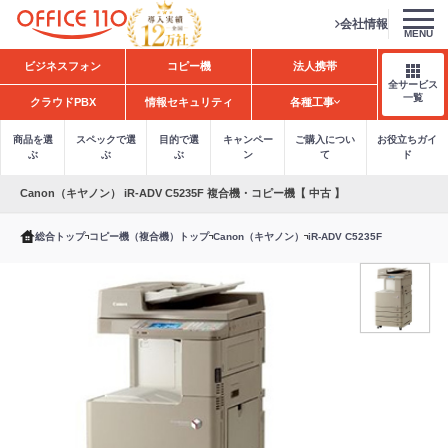
会社情報
MENU
H
ビジネスフォン
コピー機
法人携帯
o
全サービス
m
一覧
クラウドPBX
情報セキュリティ
各種工事
e
商品を選
スペックで選
目的で選
キャンペー
ご購入につい
お役立ちガイ
ぶ
ぶ
ぶ
ン
て
ド
Canon（キヤノン） iR-ADV C5235F 複合機・コピー機【 中古 】
総合トップ
コピー機（複合機）トップ
Canon（キヤノン）
iR-ADV C5235F