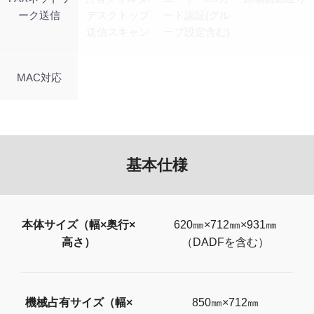
ーク送信
デスクトップ
ード認証(グル
送信スキャン
ープ設定含む)
MAC対応
基本仕様
本体サイズ（幅×奥行×
620㎜×712㎜×931㎜
高さ）
（DADFを含む）
機械占有サイズ（幅×
850㎜×712㎜