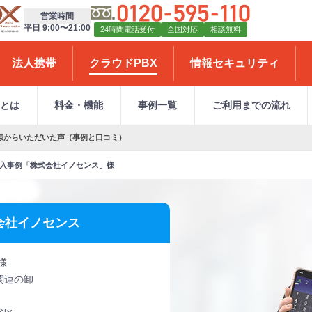
営業時間
平日 9:00〜21:00
24時間電話受付
全国対応
相談無料
法人携帯
クラウドPBX
情報セキュリティ
Xとは
料金・機能
事例一覧
ご利用までの流れ
ス」様からいただいた声（事例と口コミ）
導入事例「株式会社イノセンス」様
会社イノセンス
様
関連の卸