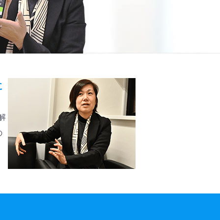
に
解
の