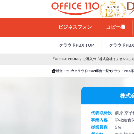
H
o
ビジネスフォン
コピー機
m
e
クラウドPBX TOP
クラウドPB
『OFFICE PHONE』ご導入の「株式会社イノセン
総合トップ
クラウドPBX
事例一覧
クラウドPBX
株式
代表取締役
前原 京子
事業内容
学校給食
従業員数
5名