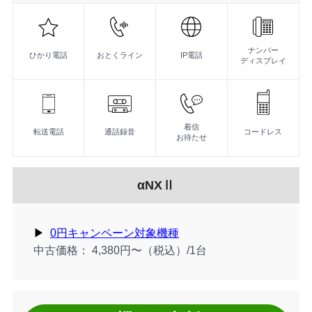
機
能
より簡単に、より便利に、あなたのビジネスワークを支え
落ち着いたデザインや高級感、清潔感のある空間演出まで
無線部にDECT方式を採用したコードレス電話機。クリア
多機能電話機
最大54種類のカラーバリエーション
DECTコードレス電話機機
ナンバー
ひかり電話
おとくライン
IP電話
ディスプレイ
着信
転送電話
通話録音
コードレス
お待たせ
αNXⅡ
▶︎
0円キャンペーン対象機種
中古価格
4,380円〜（税込）/1台