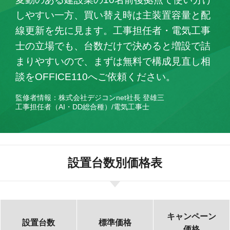
しやすい一方、買い替え時は主装置容量と配
線更新を先に見ます。工事担任者・電気工事
士の立場でも、台数だけで決めると増設で詰
まりやすいので、まずは無料で構成見直し相
談をOFFICE110へご依頼ください。
監修者情報：株式会社デジコンnet社長 登雄三
工事担任者（AI・DD総合種）/電気工事士
設置台数別価格表
キャンペーン
設置台数
標準価格
価格