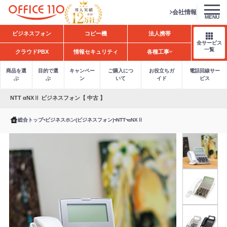
会社情報
MENU
H
ビジネスフォン
コピー機
法人携帯
o
全サービス
m
一覧
クラウドPBX
情報セキュリティ
各種工事
e
商品を選
目的で選
キャンペー
ご購入につ
お役立ちガ
電話回線サー
ぶ
ぶ
ン
いて
イド
ビス
NTT αNXⅡ ビジネスフォン【 中古 】
総合トップ
ビジネスホン(ビジネスフォン)
NTT
αNXⅡ