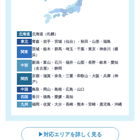
北海道
北海道（札幌）
東北
青森・岩手・宮城（仙台）・秋田・山形・福島
茨城・栃木・群馬・埼玉・千葉・東京・神奈川（横
関東
浜）
新潟・富山・石川・福井・山梨・長野・岐阜・愛知
中部
（名古屋）・静岡
京都・滋賀・奈良・三重・和歌山・大阪・兵庫（神
関西
戸）
中国
鳥取・岡山・島根・広島・山口
四国
香川・徳島・愛媛・高知
九州
福岡・佐賀・大分・長崎・熊本・宮崎・鹿児島・沖縄
対応エリアを詳しく見る