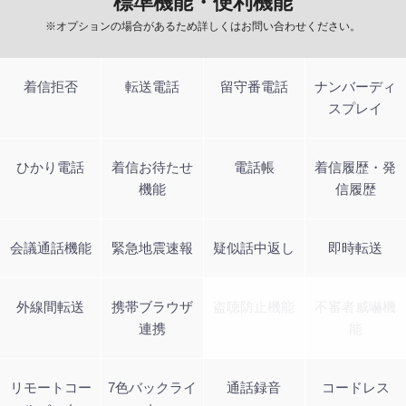
標準機能・便利機能
※オプションの場合があるため詳しくはお問い合わせください。
着信拒否
転送電話
留守番電話
ナンバーディ
スプレイ
ひかり電話
着信お待たせ
電話帳
着信履歴・発
機能
信履歴
会議通話機能
緊急地震速報
疑似話中返し
即時転送
外線間転送
携帯ブラウザ
盗聴防止機能
不審者威嚇機
連携
能
リモートコー
7色バックライ
通話録音
コードレス