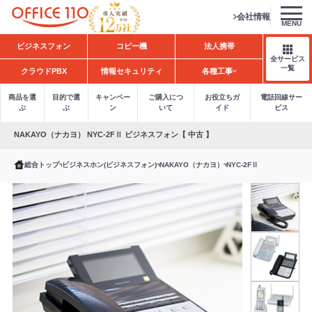
会社情報
MENU
H
ビジネスフォン
コピー機
法人携帯
o
全サービス
m
一覧
クラウドPBX
情報セキュリティ
各種工事
e
商品を選
目的で選
キャンペー
ご購入につ
お役立ちガ
電話回線サー
ぶ
ぶ
ン
いて
イド
ビス
NAKAYO（ナカヨ） NYC-2FⅡ ビジネスフォン【 中古 】
総合トップ
ビジネスホン(ビジネスフォン)
NAKAYO（ナカヨ）
NYC-2FⅡ