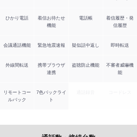
ひかり電話
着信お待たせ
電話帳
着信履歴・発
機能
信履歴
会議通話機能
緊急地震速報
疑似話中返し
即時転送
外線間転送
携帯ブラウザ
盗聴防止機能
不審者威嚇機
連携
能
リモートコー
7色バックライ
通話録音
コードレス
ルバック
ト