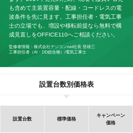
も含めて主装置容量・配線・コードレスの電
波条件を先に見ます。工事担任者・電気工事
士の立場でも、増設や移転前提なら無料で構
成見直しをOFFICE110へご相談ください。
監修者情報：株式会社デジコンnet社長 登雄三
工事担任者（AI・DD総合種）/電気工事士
設置台数別価格表
キャンペーン
設置台数
標準価格
価格