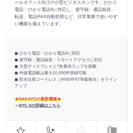
ールオフィス向けの小型ビジネスホンです。ひかり
電話・ひかり電話Aに対応し、留守録、通話録音、
転送、電話/FAX自動切替など、日常業務で使いやす
い機能を備えています。
◼︎ ひかり電話・ひかり電話Aに対応
◼︎ 留守録・通話録音・リモートアクセスに対応
◼︎ 大型ディスプレイと7色着信ランプを搭載
◼︎ 外線電話帳は最大10,000件登録可能
◼︎ 防水仕様コードレス（IPX5/IPX7等級相当）をライン
アップ
★NAKAYOの最新機種★
＞
NYC-Xの詳細はこちら
機
能