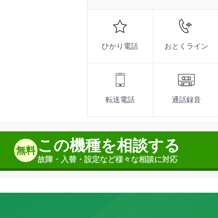
機
能
スマートフォンを活用より、場所
白黒反転表示で文字を見やすく、
防水機能を搭載したハンディタイ
スマホ対応機能の充実
シンプルで使いやすいデザイ
コードレス電話機
ひかり電話
おとくライン
転送電話
通話録音
この機種を相談する
無料
故障・入替・設定など様々な相談に対応