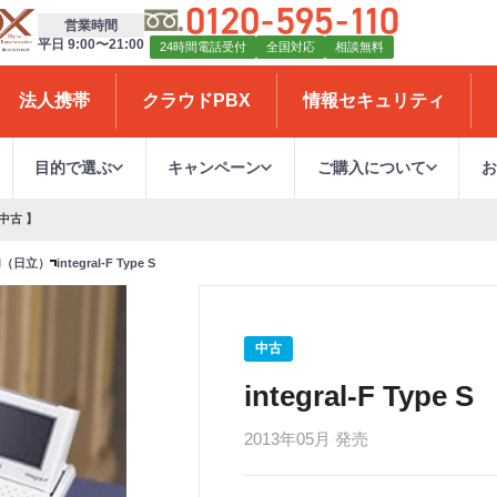
営業時間
平日 9:00〜21:00
24時間電話受付
全国対応
相談無料
法人携帯
クラウドPBX
情報セキュリティ
目的で選ぶ
キャンペーン
ご購入について
 中古 】
HI（日立）
integral-F Type S
中古
integral-F Type S
2013年05月 発売