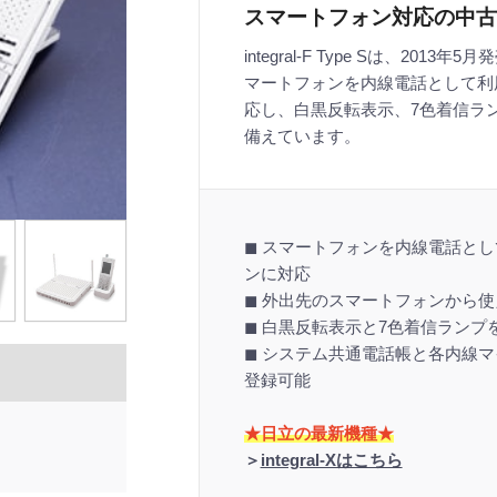
スマートフォン対応の中古
integral-F Type Sは、20
マートフォンを内線電話として利
応し、白黒反転表示、7色着信ラン
備えています。
◼︎ スマートフォンを内線電話と
ンに対応
◼︎ 外出先のスマートフォンから
◼︎ 白黒反転表示と7色着信ラン
◼︎ システム共通電話帳と各内線マ
登録可能
★日立の最新機種★
＞
integral-Xはこちら