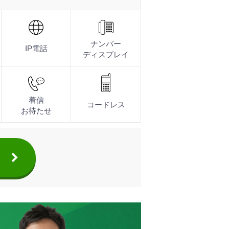
を選ばずビジネスをスムーズに。モバイル環境でも、社内システム
7色の着信ランプで発信者を識別。ディスプレイ角度の調整にも対
プのコードレス電話機で、オフィスや工場、店舗など幅広い環境で
ン
ナンバー
IP電話
ディスプレイ
着信
コードレス
お待たせ