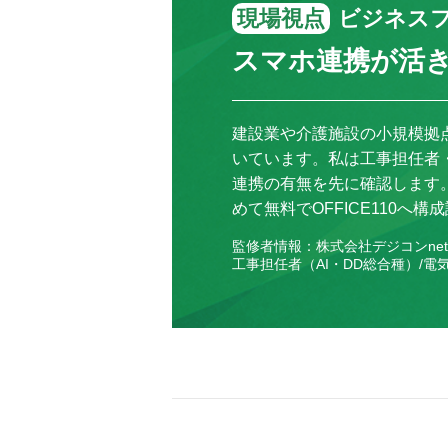
現場視点
ビジネス
スマホ連携が活
建設業や介護施設の小規模拠
いています。私は工事担任者
連携の有無を先に確認します
めて無料でOFFICE110へ
監修者情報：株式会社デジコンnet
工事担任者（AI・DD総合種）/電