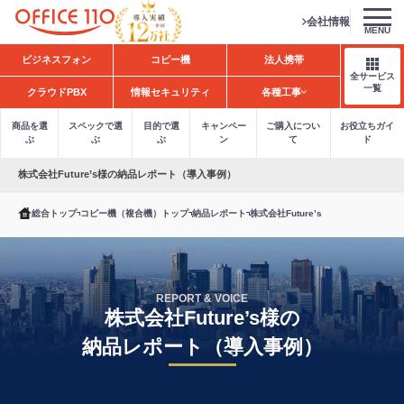
会社情報
MENU
H
ビジネスフォン
コピー機
法人携帯
o
全サービス
m
一覧
クラウドPBX
情報セキュリティ
各種工事
e
商品を選
スペックで選
目的で選
キャンペー
ご購入につい
お役立ちガイ
ぶ
ぶ
ぶ
ン
て
ド
株式会社Future’s様の納品レポート（導入事例）
総合トップ
コピー機（複合機）トップ
納品レポート
株式会社Future’s
REPORT & VOICE
株式会社Future’s様の
納品レポート（導入事例）