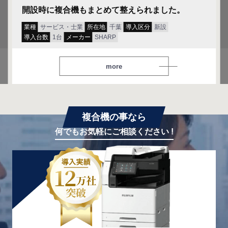
開設時に複合機もまとめて整えられました。
業種
サービス・士業
所在地
千葉
導入区分
新設
導入台数
1台
メーカー
SHARP
more
複合機の事なら
何でもお気軽にご相談ください !