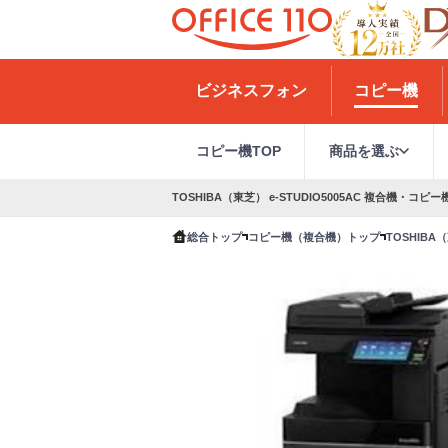
H
o
ビジネスフォン
コピー機
m
e
コピー機TOP
商品を選ぶ
TOSHIBA（東芝） e-STUDIO5005AC 複合機・コピー
総合トップ
コピー機（複合機）トップ
TOSHIBA