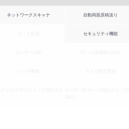
ネットワークスキャナ
自動両面原稿送り
オート節電
セキュリティ機能
ポスター印刷
PCへの画像取り込み
パンチ機能
サイズ指定変倍
有フォルダ/デスクトップ送信スキ
ユーザー/ICカード認証(グループ
ン
含む)