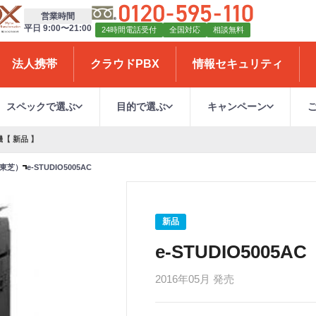
営業時間
平日 9:00〜21:00
24時間電話受付
全国対応
相談無料
法人携帯
クラウドPBX
情報セキュリティ
スペックで選ぶ
目的で選ぶ
キャンペーン
機【 新品 】
（東芝）
e-STUDIO5005AC
新品
e-STUDIO5005AC
2016年05月 発売