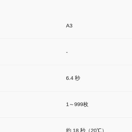
A3
-
6.4 秒
1～999枚
約 18 秒（20℃）