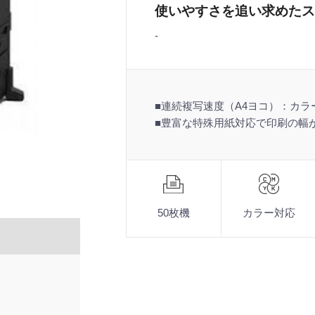
使いやすさを追い求めたス
-
■連続複写速度（A4ヨコ）：カラー
■豊富な特殊用紙対応で印刷の幅
機
能
50枚機
カラー対応