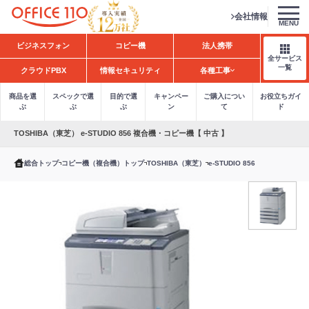
会社情報
MENU
H
ビジネスフォン
コピー機
法人携帯
o
全サービス
m
一覧
クラウドPBX
情報セキュリティ
各種工事
e
商品を選
スペックで選
目的で選
キャンペー
ご購入につい
お役立ちガイ
ぶ
ぶ
ぶ
ン
て
ド
TOSHIBA（東芝） e-STUDIO 856 複合機・コピー機【 中古 】
総合トップ
コピー機（複合機）トップ
TOSHIBA（東芝）
e-STUDIO 856