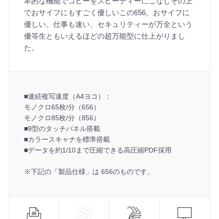
本的な機能でコピーをスピーディーにこなしその上
でおサイフにもすごく優しいこの656。おサイフに
優しい、仕事も速い、セキュリティーが万全という
優等生ともいえるほどの超万能型に仕上がりまし
た。
■連続複写速度（A4ヨコ）：
モノクロ65枚/分（656）
モノクロ85枚/分（856）
■9型のタッチパネル搭載
■カラースキャナを標準搭載
■データを約1/10まで圧縮できる高圧縮PDF採用
※下記の「製品仕様」は 656のものです。
機
能