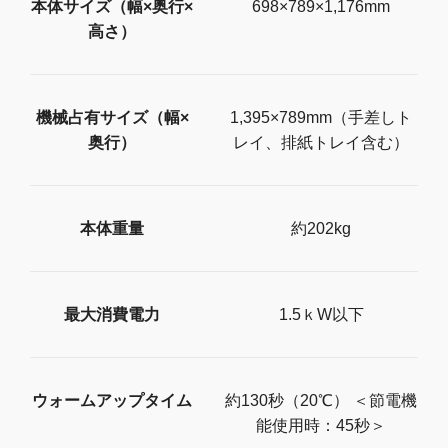
本体サイズ（幅×奥行×
698×789×1,176mm
高さ）
機械占有サイズ（幅×
1,395×789mm（手差しト
奥行）
レイ、排紙トレイ含む）
本体重量
約202kg
最大消費電力
1.5ｋW以下
ウォームアップタイム
約130秒（20℃） ＜節電機
能使用時：45秒＞