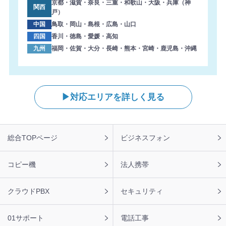
京都・滋賀・奈良・三重・和歌山・大阪・兵庫（神
関西
戸）
中国
鳥取・岡山・島根・広島・山口
四国
香川・徳島・愛媛・高知
九州
福岡・佐賀・大分・長崎・熊本・宮崎・鹿児島・沖縄
対応エリアを詳しく見る
フ
総合TOPページ
ビジネスフォン
ッ
タ
ー
コピー機
法人携帯
ナ
ビ
クラウドPBX
セキュリティ
01サポート
電話工事