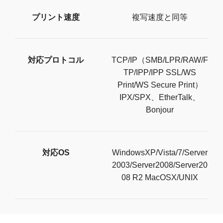
プリント速度
複写速度と同等
対応プロトコル
TCP/IP（SMB/LPR/RAW/F
TP/IPP/IPP SSL/WS
Print/WS Secure Print）
IPX/SPX、EtherTalk、
Bonjour
対応OS
WindowsXP/Vista/7/Server
2003/Server2008/Server20
08 R2 MacOSX/UNIX