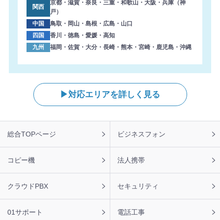
京都・滋賀・奈良・三重・和歌山・大阪・兵庫（神
関西
戸）
中国
鳥取・岡山・島根・広島・山口
四国
香川・徳島・愛媛・高知
九州
福岡・佐賀・大分・長崎・熊本・宮崎・鹿児島・沖縄
対応エリアを詳しく見る
フ
総合TOPページ
ビジネスフォン
ッ
タ
ー
コピー機
法人携帯
ナ
ビ
クラウドPBX
セキュリティ
01サポート
電話工事