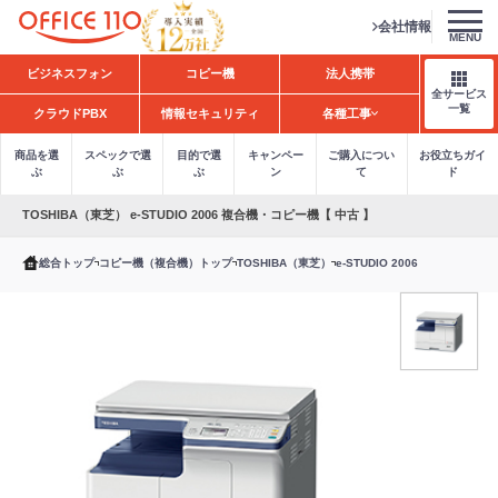
会社情報
MENU
H
ビジネスフォン
コピー機
法人携帯
o
全サービス
m
一覧
クラウドPBX
情報セキュリティ
各種工事
e
商品を選
スペックで選
目的で選
キャンペー
ご購入につい
お役立ちガイ
ぶ
ぶ
ぶ
ン
て
ド
TOSHIBA（東芝） e-STUDIO 2006 複合機・コピー機【 中古 】
総合トップ
コピー機（複合機）トップ
TOSHIBA（東芝）
e-STUDIO 2006