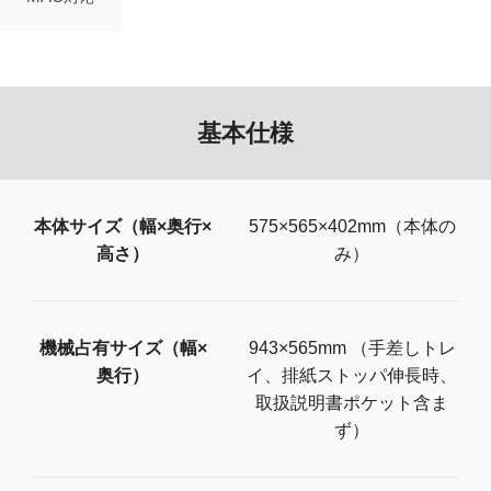
基本仕様
本体サイズ（幅×奥行×
575×565×402mm（本体の
高さ）
み）
機械占有サイズ（幅×
943×565mm （手差しトレ
奥行）
イ、排紙ストッパ伸長時、
取扱説明書ポケット含ま
ず）