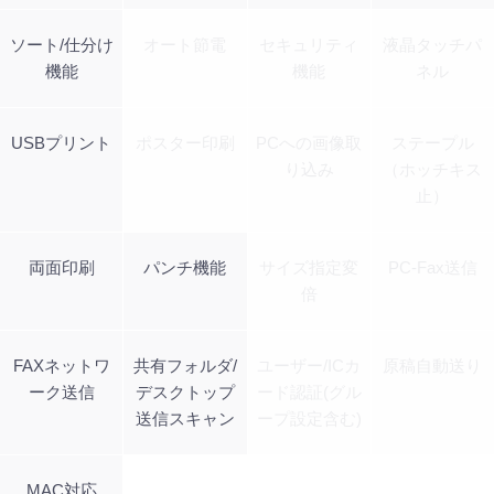
ソート/仕分け
オート節電
セキュリティ
液晶タッチパ
機能
機能
ネル
USBプリント
ポスター印刷
PCへの画像取
ステープル
り込み
（ホッチキス
止）
両面印刷
パンチ機能
サイズ指定変
PC-Fax送信
倍
FAXネットワ
共有フォルダ/
ユーザー/ICカ
原稿自動送り
ーク送信
デスクトップ
ード認証(グル
送信スキャン
ープ設定含む)
MAC対応