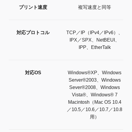
プリント速度
複写速度と同等
対応プロトコル
TCP／IP（IPv4／IPv6）、
IPX／SPX、NetBEUI、
IPP、EtherTalk
対応OS
Windows®XP、Windows
Server®2003、Windows
Sever®2008、Windows
Vista®、Windows® 7
Macintosh（Mac OS 10.4
／10.5／10.6／10.7／10.8
用）