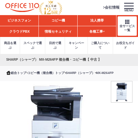
会社情報
MENU
H
ビジネスフォン
コピー機
法人携帯
o
全サービス
m
一覧
クラウドPBX
情報セキュリティ
各種工事
e
商品を選
スペックで選
目的で選
キャンペー
ご購入につい
お役立ちガイ
ぶ
ぶ
ぶ
ン
て
ド
SHARP（シャープ） MX-M264FP 複合機・コピー機【 中古 】
総合トップ
コピー機（複合機）トップ
SHARP（シャープ）
MX-M264FP