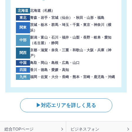
北海道
北海道（札幌）
東北
青森・岩手・宮城（仙台）・秋田・山形・福島
茨城・栃木・群馬・埼玉・千葉・東京・神奈川（横
関東
浜）
新潟・富山・石川・福井・山梨・長野・岐阜・愛知
中部
（名古屋）・静岡
京都・滋賀・奈良・三重・和歌山・大阪・兵庫（神
関西
戸）
中国
鳥取・岡山・島根・広島・山口
四国
香川・徳島・愛媛・高知
九州
福岡・佐賀・大分・長崎・熊本・宮崎・鹿児島・沖縄
対応エリアを詳しく見る
フ
総合TOPページ
ビジネスフォン
ッ