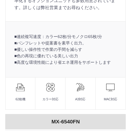
率化するオプションユニットも多数用意されていま
す。詳しくは弊社営業までお尋ねください。
■連続複写速度：カラー62枚/分モノクロ65枚/分
■パンフレットや提案書を素早く出力。
■優しい操作性で作業の手間を減らす
■色の再現に優れている美しい出力
■高度な環境性能により省エネ運用をサポートします
機
能
■連続複写速度：カラー62枚/分モノクロ65枚/分
■パンフレットや提案書を素早く出力。
62枚機
カラー対応
A3対応
MAC対応
■優しい操作性で作業の手間を減らす
■色の再現に優れている美しい出力
■高度な環境性能により省エネ運用をサポートします
MX-6540FN