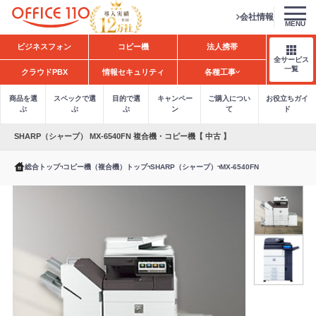
会社情報
MENU
H
ビジネスフォン
コピー機
法人携帯
o
全サービス
m
一覧
クラウドPBX
情報セキュリティ
各種工事
e
商品を選
スペックで選
目的で選
キャンペー
ご購入につい
お役立ちガイ
ぶ
ぶ
ぶ
ン
て
ド
SHARP（シャープ） MX-6540FN 複合機・コピー機【 中古 】
総合トップ
コピー機（複合機）トップ
SHARP（シャープ）
MX-6540FN