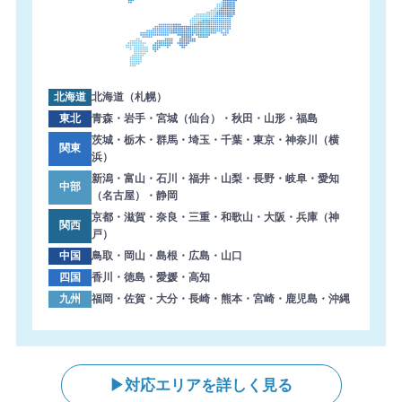
北海道
北海道（札幌）
東北
青森・岩手・宮城（仙台）・秋田・山形・福島
茨城・栃木・群馬・埼玉・千葉・東京・神奈川（横
関東
浜）
新潟・富山・石川・福井・山梨・長野・岐阜・愛知
中部
（名古屋）・静岡
京都・滋賀・奈良・三重・和歌山・大阪・兵庫（神
関西
戸）
中国
鳥取・岡山・島根・広島・山口
四国
香川・徳島・愛媛・高知
九州
福岡・佐賀・大分・長崎・熊本・宮崎・鹿児島・沖縄
対応エリアを詳しく見る