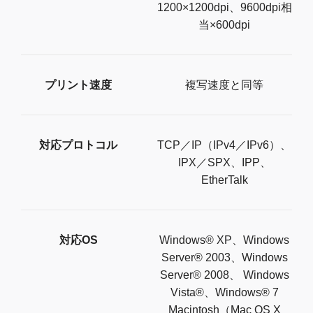
1200×1200dpi、9600dpi相
当×600dpi
プリント速度
複写速度と同等
対応プロトコル
TCP／IP（IPv4／IPv6）、
IPX／SPX、IPP、
EtherTalk
対応OS
Windows® XP、Windows
Server® 2003、Windows
Server® 2008、 Windows
Vista®、Windows® 7
Macintosh（Mac OS X