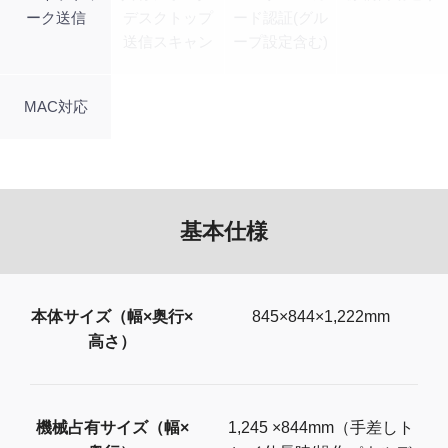
ーク送信
デスクトップ
ード認証(グル
送信スキャン
ープ設定含む)
MAC対応
基本仕様
本体サイズ（幅×奥行×
845×844×1,222mm
高さ）
機械占有サイズ（幅×
1,245 ×844mm（手差しト