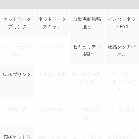
ネットワーク
ネットワーク
自動両面原稿
インターネッ
プリンタ
スキャナ
送り
トFAX
ソート/仕分け
オート節電
セキュリティ
液晶タッチパ
機能
機能
ネル
USBプリント
ポスター印刷
PCへの画像取
ステープル
り込み
（ホッチキス
止）
両面印刷
パンチ機能
サイズ指定変
PC-Fax送信
倍
FAXネットワ
共有フォルダ/
ユーザー/ICカ
原稿自動送り