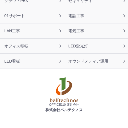
クラウドPBX
セキュリティ
【福岡県】コピー機 RICOH 導入のお問い合わせを頂きま
した。ありがとうございます。
01サポート
電話工事
2026年8月6日 11:43
【愛媛県】複合機 RICOH 導入のお問い合わせを頂きまし
LAN工事
電気工事
た。ありがとうございます。
オフィス移転
LED蛍光灯
LED看板
オウンドメディア運用
OFFICE110 運営会社
株式会社ベルテクノス