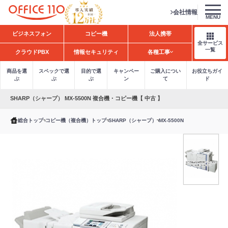
会社情報
MENU
H
ビジネスフォン
コピー機
法人携帯
o
全サービス
m
一覧
クラウドPBX
情報セキュリティ
各種工事
e
商品を選
スペックで選
目的で選
キャンペー
ご購入につい
お役立ちガイ
ぶ
ぶ
ぶ
ン
て
ド
SHARP（シャープ） MX-5500N 複合機・コピー機【 中古 】
総合トップ
コピー機（複合機）トップ
SHARP（シャープ）
MX-5500N