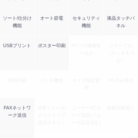
ソート/仕分け
オート節電
セキュリティ
液晶タッチパ
機能
機能
ネル
USBプリント
ポスター印刷
PCへの画像取
ステープル
り込み
（ホッチキス
止）
両面印刷
パンチ機能
サイズ指定変
PC-Fax送信
倍
FAXネットワ
共有フォルダ/
ユーザー/ICカ
原稿自動送り
ーク送信
デスクトップ
ード認証(グル
送信スキャン
ープ設定含む)