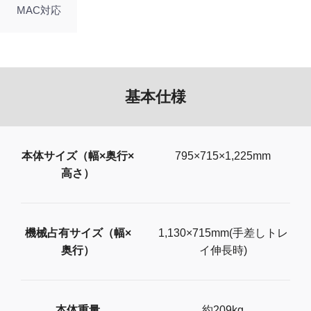
MAC対応
基本仕様
本体サイズ（幅×奥行×
795×715×1,225mm
高さ）
機械占有サイズ（幅×
1,130×715mm(手差しトレ
奥行）
イ伸長時)
本体重量
約209kg