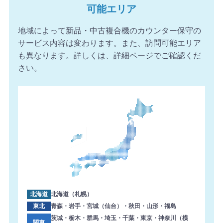
可能エリア
2026年8月6日 16:56
【愛媛県】複合機 KONICA MINOLTA 導入のお問い合わせ
地域によって新品・中古複合機のカウンター保守の
を頂きました。ありがとうございます。
サービス内容は変わります。また、訪問可能エリア
2026年8月6日 16:54
も異なります。詳しくは、詳細ページでご確認くだ
【千葉県】複合機 Canon 導入のお問い合わせを頂きまし
さい。
た。ありがとうございます。
2026年8月6日 16:02
【埼玉県】コピー機 SHARP 導入のお問い合わせを頂きま
した。ありがとうございます。
2026年8月6日 15:57
【三重県】複合機 FUJIFILM 導入のお問い合わせを頂きま
した。ありがとうございます。
2026年8月6日 14:59
【熊本県】複合機 KONICA MINOLTA 導入のお問い合わせ
を頂きました。ありがとうございます。
北海道
北海道（札幌）
2026年8月6日 14:58
東北
青森・岩手・宮城（仙台）・秋田・山形・福島
【東京都】コピー機 TOSHIBA 導入のお問い合わせを頂き
茨城・栃木・群馬・埼玉・千葉・東京・神奈川（横
関東