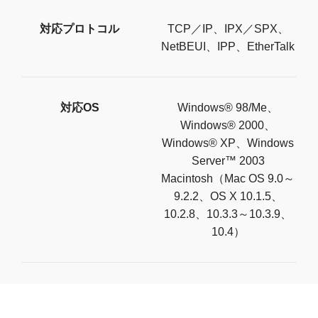
対応プロトコル
TCP／IP、IPX／SPX、
NetBEUI、IPP、EtherTalk
対応OS
Windows® 98/Me、
Windows® 2000、
Windows® XP、Windows
Server™ 2003
Macintosh（Mac OS 9.0～
9.2.2、OS X 10.1.5、
10.2.8、10.3.3～10.3.9、
10.4）