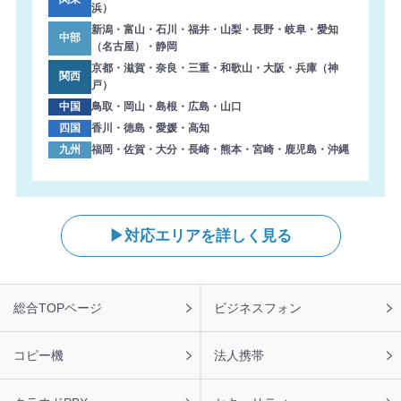
浜）
ました。ありがとうございます。
新潟・富山・石川・福井・山梨・長野・岐阜・愛知
中部
2026年8月6日 14:33
（名古屋）・静岡
【大阪府】複合機 SHARP 導入のお問い合わせを頂きまし
京都・滋賀・奈良・三重・和歌山・大阪・兵庫（神
関西
た。ありがとうございます。
戸）
中国
鳥取・岡山・島根・広島・山口
2026年8月6日 13:47
四国
香川・徳島・愛媛・高知
【東京都】複合機 RICOH 導入のお問い合わせを頂きまし
九州
福岡・佐賀・大分・長崎・熊本・宮崎・鹿児島・沖縄
た。ありがとうございます。
2026年8月6日 13:38
【岐阜県】コピー機 KYOCERA 導入のお問い合わせを頂き
ました。ありがとうございます。
対応エリアを詳しく見る
2026年8月6日 13:04
【兵庫県】複合機 RICOH 導入のお問い合わせを頂きまし
た。ありがとうございます。
フ
総合TOPページ
ビジネスフォン
ッ
2026年8月6日 12:21
タ
【栃木県】複合機 KYOCERA 導入のお問い合わせを頂きま
ー
コピー機
法人携帯
した。ありがとうございます。
ナ
ビ
2026年8月6日 11:47