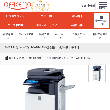
会社情報
MENU
H
ビジネスフォン
コピー機
法人携帯
o
全サービス
m
一覧
クラウドPBX
情報セキュリティ
各種工事
e
商品を選
スペックで選
目的で選
キャンペー
ご購入につい
お役立ちガイ
ぶ
ぶ
ぶ
ン
て
ド
SHARP（シャープ） MX-5141FN 複合機・コピー機【 中古 】
総合トップ
コピー機（複合機）トップ
SHARP（シャープ）
MX-5141FN