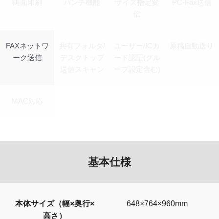
両面印刷
パンチ機能
サイズ指定変
PC-Fax送信
倍
FAXネットワ
共有フォルダ/
ユーザー/ICカ
原稿自動送り
ーク送信
デスクトップ
ード認証(グル
送信スキャン
ープ設定含む)
MAC対応
基本仕様
本体サイズ（幅×奥行×
648×764×960mm
高さ）