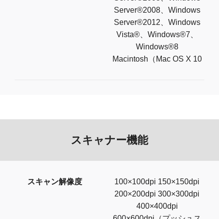
Server®2008、Windows
Server®2012、Windows
Vista®、Windows®7、
Windows®8
Macintosh（Mac OS X 10
スキャナー機能
スキャン解像度
100×100dpi 150×150dpi
200×200dpi 300×300dpi
400×400dpi
600×600dpi（プッシュス