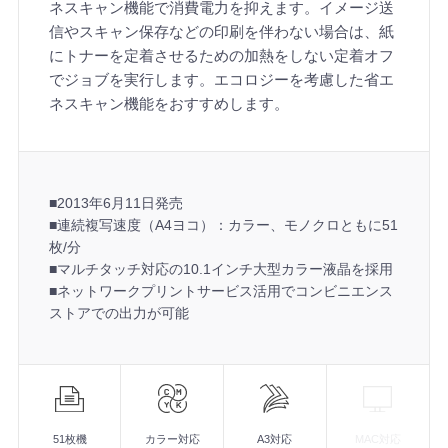
ネスキャン機能で消費電力を抑えます。イメージ送
信やスキャン保存などの印刷を伴わない場合は、紙
にトナーを定着させるための加熱をしない定着オフ
でジョブを実行します。エコロジーを考慮した省エ
ネスキャン機能をおすすめします。
■2013年6月11日発売
■連続複写速度（A4ヨコ）：カラー、モノクロともに51
枚/分
■マルチタッチ対応の10.1インチ大型カラー液晶を採用
■ネットワークプリントサービス活用でコンビニエンス
ストアでの出力が可能
機
能
51枚機
カラー対応
A3対応
MAC対応