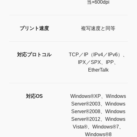
当×600dpi
プリント速度
複写速度と同等
対応プロトコル
TCP／IP（IPv4／IPv6）、
IPX／SPX、IPP、
EtherTalk
対応OS
Windows®XP、Windows
Server®2003、Windows
Server®2008、Windows
Server®2012、Windows
Vista®、Windows®7、
Windows®8