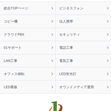
た。ありがとうございます。
フ
総合TOPページ
ビジネスフォン
ッ
2026年8月6日 12:21
タ
【栃木県】複合機 KYOCERA 導入のお問い合わせを頂きま
ー
コピー機
法人携帯
した。ありがとうございます。
ナ
ビ
2026年8月6日 11:47
クラウドPBX
セキュリティ
【福岡県】コピー機 RICOH 導入のお問い合わせを頂きま
した。ありがとうございます。
01サポート
電話工事
2026年8月6日 11:43
【愛媛県】複合機 RICOH 導入のお問い合わせを頂きまし
LAN工事
電気工事
た。ありがとうございます。
オフィス移転
LED蛍光灯
LED看板
オウンドメディア運用