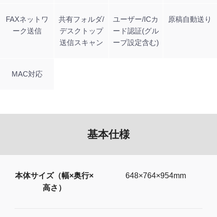
FAXネットワ
共有フォルダ/
ユーザー/ICカ
原稿自動送り
ーク送信
デスクトップ
ード認証(グル
送信スキャン
ープ設定含む)
MAC対応
基本仕様
本体サイズ（幅×奥行×
648×764×954mm
高さ）