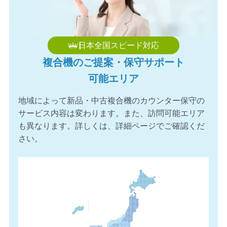
【埼玉県】コピー機 Canon 導入のお問い合わせを頂きま
した。ありがとうございます。
2026年8月6日 17:06
日本全国スピード対応
【滋賀県】コピー機 FUJIFILM 導入のお問い合わせを頂き
複合機のご提案・保守サポート
ました。ありがとうございます。
可能エリア
2026年8月6日 16:56
【愛媛県】複合機 KONICA MINOLTA 導入のお問い合わせ
地域によって新品・中古複合機のカウンター保守の
を頂きました。ありがとうございます。
サービス内容は変わります。また、訪問可能エリア
2026年8月6日 16:54
も異なります。詳しくは、詳細ページでご確認くだ
【千葉県】複合機 Canon 導入のお問い合わせを頂きまし
さい。
た。ありがとうございます。
2026年8月6日 16:02
【埼玉県】コピー機 SHARP 導入のお問い合わせを頂きま
した。ありがとうございます。
2026年8月6日 15:57
【三重県】複合機 FUJIFILM 導入のお問い合わせを頂きま
した。ありがとうございます。