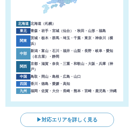
2026年8月6日 14:59
【熊本県】複合機 KONICA MINOLTA 導入のお問い合わせ
を頂きました。ありがとうございます。
北海道
北海道（札幌）
2026年8月6日 14:58
東北
青森・岩手・宮城（仙台）・秋田・山形・福島
【東京都】コピー機 TOSHIBA 導入のお問い合わせを頂き
茨城・栃木・群馬・埼玉・千葉・東京・神奈川（横
関東
浜）
ました。ありがとうございます。
新潟・富山・石川・福井・山梨・長野・岐阜・愛知
中部
2026年8月6日 14:33
（名古屋）・静岡
【大阪府】複合機 SHARP 導入のお問い合わせを頂きまし
京都・滋賀・奈良・三重・和歌山・大阪・兵庫（神
関西
た。ありがとうございます。
戸）
中国
鳥取・岡山・島根・広島・山口
2026年8月6日 13:47
四国
香川・徳島・愛媛・高知
【東京都】複合機 RICOH 導入のお問い合わせを頂きまし
九州
福岡・佐賀・大分・長崎・熊本・宮崎・鹿児島・沖縄
た。ありがとうございます。
2026年8月6日 13:38
【岐阜県】コピー機 KYOCERA 導入のお問い合わせを頂き
ました。ありがとうございます。
対応エリアを詳しく見る
2026年8月6日 13:04
【兵庫県】複合機 RICOH 導入のお問い合わせを頂きまし