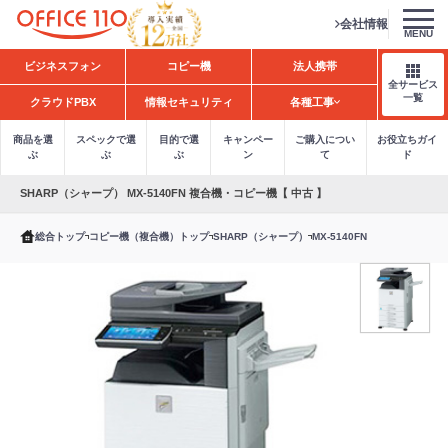
会社情報
MENU
H
ビジネスフォン
コピー機
法人携帯
o
全サービス
m
一覧
クラウドPBX
情報セキュリティ
各種工事
e
商品を選
スペックで選
目的で選
キャンペー
ご購入につい
お役立ちガイ
ぶ
ぶ
ぶ
ン
て
ド
SHARP（シャープ） MX-5140FN 複合機・コピー機【 中古 】
総合トップ
コピー機（複合機）トップ
SHARP（シャープ）
MX-5140FN