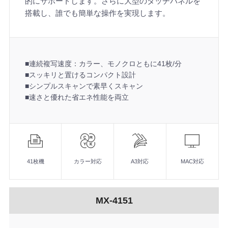
的にサポートします。さらに大型のタッチパネルを
搭載し、誰でも簡単な操作を実現します。
■連続複写速度：カラー、モノクロともに41枚/分
■スッキリと置けるコンパクト設計
■シンプルスキャンで素早くスキャン
■速さと優れた省エネ性能を両立
機
能
■連続複写速度：カラー、モノクロともに41枚/分
■スッキリと置けるコンパクト設計
41枚機
カラー対応
A3対応
MAC対応
■シンプルスキャンで素早くスキャン
■速さと優れた省エネ性能を両立
MX-4151