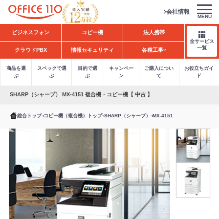
会社情報
MENU
H
ビジネスフォン
コピー機
法人携帯
o
全サービス
m
一覧
クラウドPBX
情報セキュリティ
各種工事
e
商品を選
スペックで選
目的で選
キャンペー
ご購入につい
お役立ちガイ
ぶ
ぶ
ぶ
ン
て
ド
SHARP（シャープ） MX-4151 複合機・コピー機【 中古 】
総合トップ
コピー機（複合機）トップ
SHARP（シャープ）
MX-4151