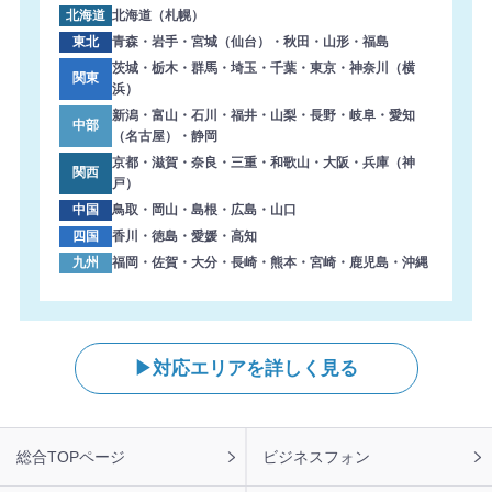
北海道
北海道（札幌）
東北
青森・岩手・宮城（仙台）・秋田・山形・福島
茨城・栃木・群馬・埼玉・千葉・東京・神奈川（横
関東
浜）
新潟・富山・石川・福井・山梨・長野・岐阜・愛知
中部
（名古屋）・静岡
京都・滋賀・奈良・三重・和歌山・大阪・兵庫（神
関西
戸）
中国
鳥取・岡山・島根・広島・山口
四国
香川・徳島・愛媛・高知
九州
福岡・佐賀・大分・長崎・熊本・宮崎・鹿児島・沖縄
対応エリアを詳しく見る
フ
総合TOPページ
ビジネスフォン
ッ
タ