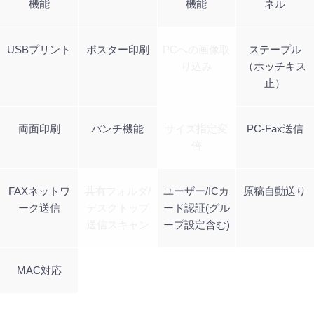
機能
機能
ネル
USBプリント
ポスター印刷
PCへの画像取
ステープル
り込み
（ホッチキス
止）
両面印刷
パンチ機能
サイズ指定変
PC-Fax送信
倍
FAXネットワ
共有フォルダ/
ユーザー/ICカ
原稿自動送り
ーク送信
デスクトップ
ード認証(グル
送信スキャン
ープ設定含む)
MAC対応