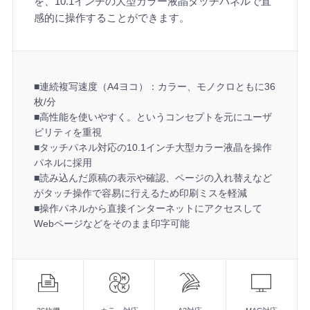
を、10.1インチの大型カラー液晶タッチパネルで直
感的に操作することができます。
■連続複写速度（A4ヨコ）：カラー、モノクロともに36
枚/分
■高性能を使いやすく。というコンセプトを元にユーザ
ビリティを重視
■タッチパネル対応の10.1インチ大型カラー液晶を操作
パネルに採用
■読み込んだ原稿の表示や確認、ページの入れ替えなど
がタッチ操作で容易に行えるため印刷ミスを軽減
■操作パネルから直接インターネットにアクセスして
Webページなどをそのまま印字可能
機
能
■連続複写速度（A4ヨコ）：カラー、モノクロともに36枚/分
■高性能を使いやすく。というコンセプトを元にユーザビリテ