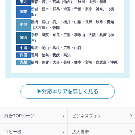
東北
青森・岩手・宮城（仙台）・秋田・山形・福島
茨城・栃木・群馬・埼玉・千葉・東京・神奈川（横
関東
浜）
新潟・富山・石川・福井・山梨・長野・岐阜・愛知
中部
（名古屋）・静岡
京都・滋賀・奈良・三重・和歌山・大阪・兵庫（神
関西
戸）
中国
鳥取・岡山・島根・広島・山口
四国
香川・徳島・愛媛・高知
九州
福岡・佐賀・大分・長崎・熊本・宮崎・鹿児島・沖縄
対応エリアを詳しく見る
フ
総合TOPページ
ビジネスフォン
ッ
タ
ー
コピー機
法人携帯