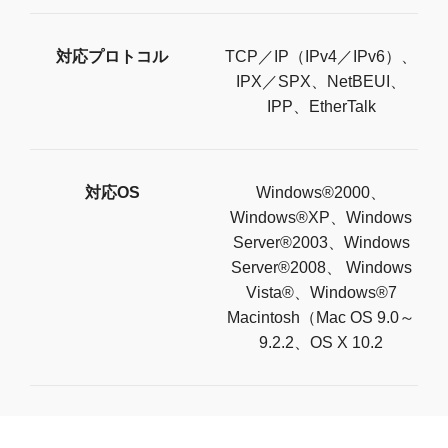
対応プロトコル
TCP／IP（IPv4／IPv6）、
IPX／SPX、NetBEUI、
IPP、EtherTalk
対応OS
Windows®2000、
Windows®XP、Windows
Server®2003、Windows
Server®2008、 Windows
Vista®、Windows®7
Macintosh（Mac OS 9.0～
9.2.2、OS X 10.2