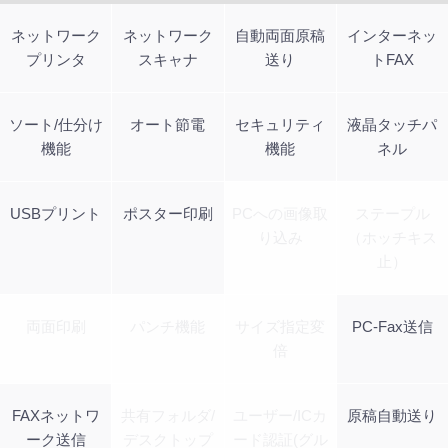
ネットワーク
ネットワーク
自動両面原稿
インターネッ
プリンタ
スキャナ
送り
トFAX
ソート/仕分け
オート節電
セキュリティ
液晶タッチパ
機能
機能
ネル
USBプリント
ポスター印刷
PCへの画像取
ステープル
り込み
（ホッチキス
止）
両面印刷
パンチ機能
サイズ指定変
PC-Fax送信
倍
FAXネットワ
共有フォルダ/
ユーザー/ICカ
原稿自動送り
ーク送信
デスクトップ
ード認証(グル