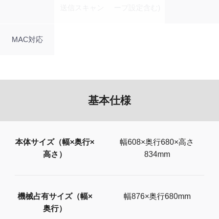
送信スキャン
ープ設定含む)
MAC対応
基本仕様
本体サイズ（幅×奥行×
幅608×奥行680×高さ
高さ）
834mm
機械占有サイズ（幅×
幅876×奥行680mm
奥行）