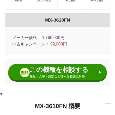
36枚機
カラー対応
A3対応
MAC対応
■タッチパネル対応の10.1インチ大型カラー液晶を操作パネル
■読み込んだ原稿の表示や確認、ページの入れ替えなどがタッ
■操作パネルから直接インターネットにアクセスしてWebペー
MX-3610FN
メーカー価格
1,760,000円
中古キャンペーン
82,000円
この機種を相談する
無料
故障・入替・設定など様々な相談に対応
MX-3610FN 概要