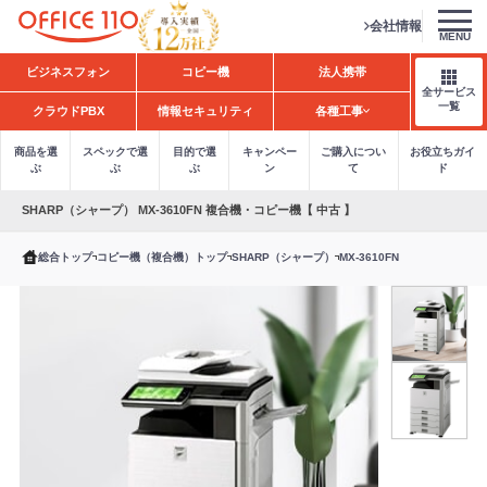
会社情報
MENU
H
ビジネスフォン
コピー機
法人携帯
o
全サービス
m
一覧
クラウドPBX
情報セキュリティ
各種工事
e
商品を選
スペックで選
目的で選
キャンペー
ご購入につい
お役立ちガイ
ぶ
ぶ
ぶ
ン
て
ド
SHARP（シャープ） MX-3610FN 複合機・コピー機【 中古 】
総合トップ
コピー機（複合機）トップ
SHARP（シャープ）
MX-3610FN