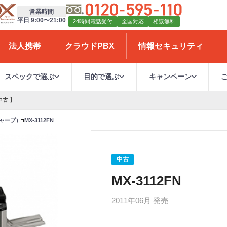
営業時間
平日 9:00〜21:00
24時間電話受付
全国対応
相談無料
法人携帯
クラウドPBX
情報セキュリティ
スペックで選ぶ
目的で選ぶ
キャンペーン
中古 】
シャープ）
MX-3112FN
中古
MX-3112FN
2011年06月 発売