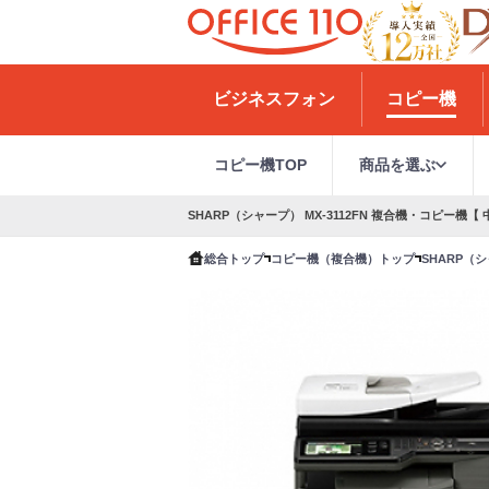
H
o
ビジネスフォン
コピー機
m
e
コピー機TOP
商品を選ぶ
SHARP（シャープ） MX-3112FN 複合機・コピー機【 
総合トップ
コピー機（複合機）トップ
SHARP（