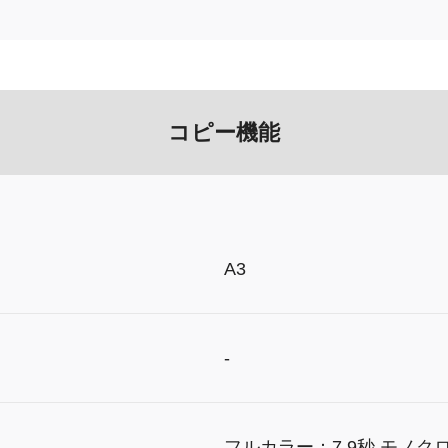
コピー機能
A3
-
フルカラー：7.9秒 モノクロ