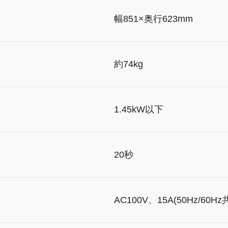
）
幅851×奥行623mm
約74kg
1.45kW以下
20秒
AC100V、15A(50Hz/60Hz