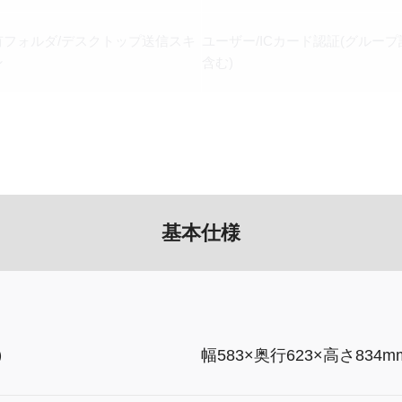
有フォルダ/デスクトップ送信スキ
ユーザー/ICカード認証(グループ
ン
含む)
基本仕様
）
幅583×奥行623×高さ834m