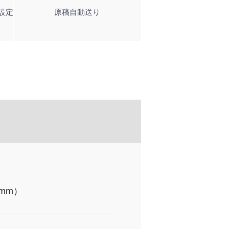
設定
原稿自動送り
（mm）