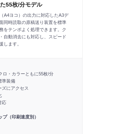
55枚/分モデル
（A4ヨコ）の出力に対応したA3デ
面同時読取の原稿送り装置を標準
務をテンポよく処理できます。ク
・自動消去にも対応し、スピード
援します。
クロ・カラーともに55枚/分
標準装備
ーズにアクセス
化
対応
ナップ（印刷速度別）