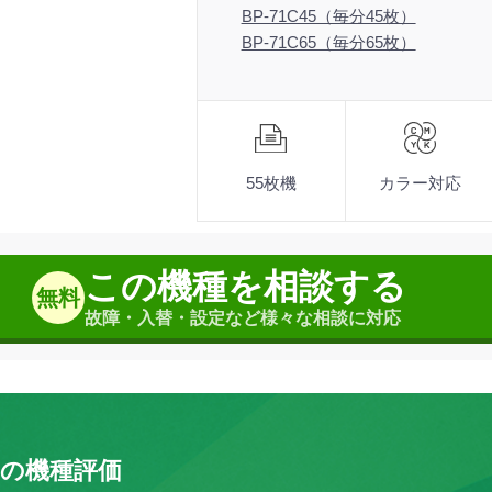
BP-71C45（毎分45枚）
BP-71C65（毎分65枚）
機
能
■連続複写速度（A4ヨコ）：モノ
■両面同時読取の原稿送り装置を
55枚機
カラー対応
■操作パネルから主要機能へスム
■クラウド連携で文書管理を効率
■電子データ暗号化・自動消去に
この機種を相談する
無料
▼BP-71Cシリーズ 製品ライン
故障・入替・設定など様々な相談に対応
BP-71C26（毎分26枚）
BP-71C36（毎分36枚）
BP-71C45（毎分45枚）
BP-71C65（毎分65枚）
長の機種評価