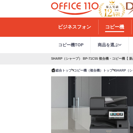
H
o
ビジネスフォン
コピー機
m
e
コピー機TOP
商品を選ぶ
SHARP（シャープ） BP-71C55 複合機・コピー機【 新
総合トップ
コピー機（複合機）トップ
SHARP（