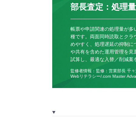
部長査定：処理
帳票や申請関連の処理量が多
種です。両面同時読取とクラ
めやすく、処理遅延の抑制に
や共有を含めた運用管理を見直
試算し、最適な入替／削減案
監修者情報：監修：営業部長 千
Webリテラシー/.com Master