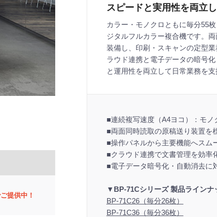
スピードと実用性を両立した
カラー・モノクロともに毎分55枚
ジタルフルカラー複合機です。両
装備し、印刷・スキャンの定型業
ラウド連携と電子データの暗号化
と運用性を両立して日常業務を支
■連続複写速度（A4ヨコ）：モノ
■両面同時読取の原稿送り装置を
■操作パネルから主要機能へスム
■クラウド連携で文書管理を効率
■電子データ暗号化・自動消去に
▼BP-71Cシリーズ 製品ライン
価でご提供中！
BP-71C26（毎分26枚）
BP-71C36（毎分36枚）