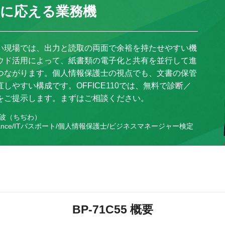
量に応える業務機
い現場では、出力と読取の両面で余裕を持たせやすい機
ウド活用によって、紙書類の電子化と共有を並行して進
つながります。個人情報保護士の視点でも、文書の保管
しやすい構成です。OFFICE110では、無料で診断／
をご提示します。まずはご相談ください。
々波（ちぢわ）
 Advance/ITパスポート/個人情報保護士/ビジネスマネージャー検定
BP-71C55 概要