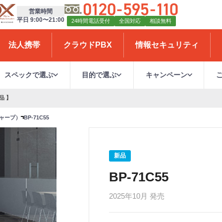
営業時間
平日 9:00〜21:00
24時間電話受付
全国対応
相談無料
法人携帯
クラウドPBX
情報セキュリティ
スペックで選ぶ
目的で選ぶ
キャンペーン
品 】
シャープ）
BP-71C55
新品
BP-71C55
2025年10月 発売