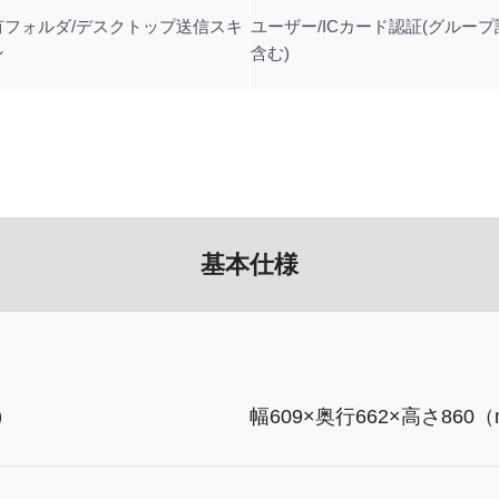
有フォルダ/デスクトップ送信スキ
ユーザー/ICカード認証(グループ
ン
含む)
基本仕様
）
幅609×奥行662×高さ860