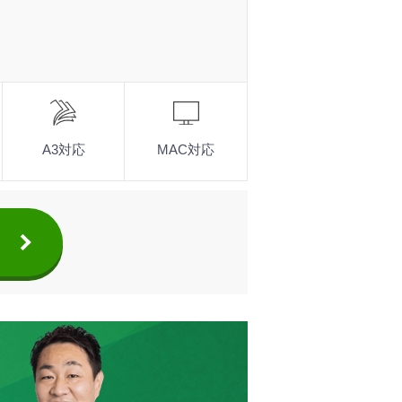
クロ・カラーともに55枚/分
標準装備
A3対応
MAC対応
ーズにアクセス
化
対応
ナップ（印刷速度別）