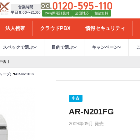
営業時間
平日 9:00〜21:00
24時間電話受付
全国対応
相談無料
法人携帯
クラウドPBX
情報セキュリティ
スペックで選ぶ
目的で選ぶ
キャンペーン
中古 】
シャープ）
AR-N201FG
中古
AR-N201FG
2009年09月 発売