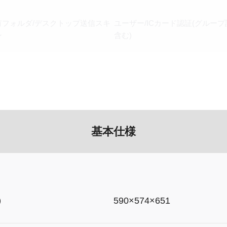
有フォルダ/デスクトップ送信スキ
ユーザー/ICカード認証(グループ
ン
含む)
基本仕様
）
590×574×651