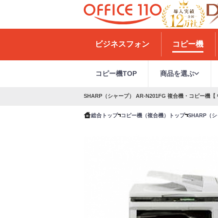
H
o
ビジネスフォン
コピー機
m
e
コピー機TOP
商品を選ぶ
SHARP（シャープ） AR-N201FG 複合機・コピー機【 
総合トップ
コピー機（複合機）トップ
SHARP（