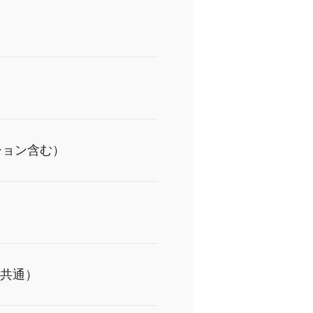
ション含む）
Hz共通）