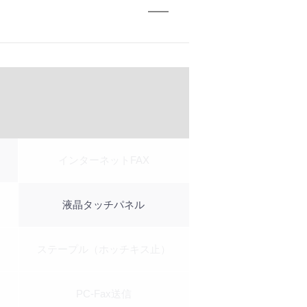
インターネットFAX
液晶タッチパネル
ステープル（ホッチキス止）
PC-Fax送信