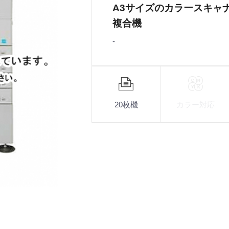
A3サイズのカラースキャ
複合機
-
機
能
20枚機
カラー対応