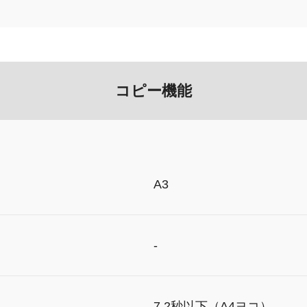
コピー機能
A3
-
7.2秒以下（A4ヨコ）