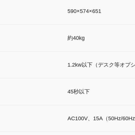
）
590×574×651
約40kg
1.2kw以下（デスク等オプ
45秒以下
AC100V、15A（50Hz/60