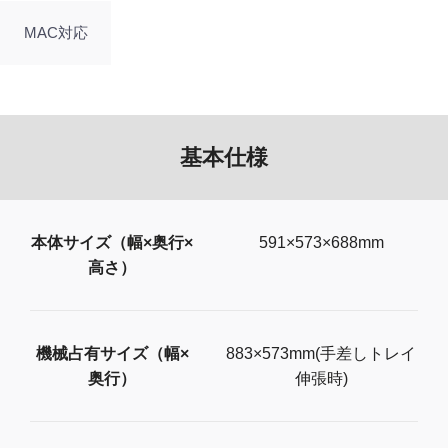
MAC対応
基本仕様
本体サイズ（幅×奥行×
591×573×688mm
高さ）
機械占有サイズ（幅×
883×573mm(手差しトレイ
奥行）
伸張時)