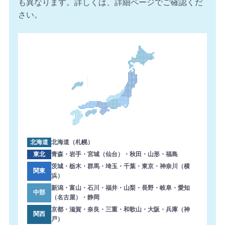
も異なります。詳しくは、詳細ページでご確認くだ
【千葉県】複合機 Canon 導入のお問い合わせを頂きまし
さい。
た。ありがとうございます。
2026年8月6日 16:02
【埼玉県】コピー機 SHARP 導入のお問い合わせを頂きま
した。ありがとうございます。
2026年8月6日 15:57
【三重県】複合機 FUJIFILM 導入のお問い合わせを頂きま
した。ありがとうございます。
2026年8月6日 14:59
【熊本県】複合機 KONICA MINOLTA 導入のお問い合わせ
を頂きました。ありがとうございます。
北海道
北海道（札幌）
2026年8月6日 14:58
東北
青森・岩手・宮城（仙台）・秋田・山形・福島
【東京都】コピー機 TOSHIBA 導入のお問い合わせを頂き
茨城・栃木・群馬・埼玉・千葉・東京・神奈川（横
関東
浜）
ました。ありがとうございます。
新潟・富山・石川・福井・山梨・長野・岐阜・愛知
中部
2026年8月6日 14:33
（名古屋）・静岡
【大阪府】複合機 SHARP 導入のお問い合わせを頂きまし
京都・滋賀・奈良・三重・和歌山・大阪・兵庫（神
関西
た。ありがとうございます。
戸）