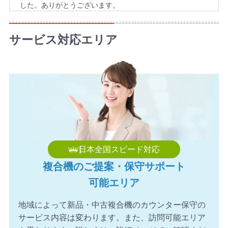
した。ありがとうございます。
2026年8月6日 17:57
【千葉県】複合機 KYOCERA 導入のお問い合わせを頂きま
サービス対応エリア
した。ありがとうございます。
2026年8月6日 17:34
【神奈川県】複合機 TOSHIBA 導入のお問い合わせを頂き
ました。ありがとうございます。
2026年8月6日 17:21
【埼玉県】コピー機 Canon 導入のお問い合わせを頂きま
した。ありがとうございます。
2026年8月6日 17:06
日本全国スピード対応
【滋賀県】コピー機 FUJIFILM 導入のお問い合わせを頂き
複合機のご提案・保守サポート
ました。ありがとうございます。
可能エリア
2026年8月6日 16:56
【愛媛県】複合機 KONICA MINOLTA 導入のお問い合わせ
地域によって新品・中古複合機のカウンター保守の
を頂きました。ありがとうございます。
サービス内容は変わります。また、訪問可能エリア
2026年8月6日 16:54