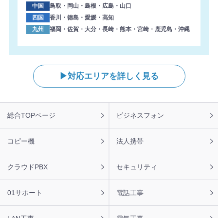
中国
鳥取・岡山・島根・広島・山口
2026年8月6日 13:47
四国
香川・徳島・愛媛・高知
【東京都】複合機 RICOH 導入のお問い合わせを頂きまし
九州
福岡・佐賀・大分・長崎・熊本・宮崎・鹿児島・沖縄
た。ありがとうございます。
2026年8月6日 13:38
【岐阜県】コピー機 KYOCERA 導入のお問い合わせを頂き
ました。ありがとうございます。
対応エリアを詳しく見る
2026年8月6日 13:04
【兵庫県】複合機 RICOH 導入のお問い合わせを頂きまし
た。ありがとうございます。
フ
総合TOPページ
ビジネスフォン
ッ
2026年8月6日 12:21
タ
【栃木県】複合機 KYOCERA 導入のお問い合わせを頂きま
ー
コピー機
法人携帯
した。ありがとうございます。
ナ
ビ
2026年8月6日 11:47
クラウドPBX
セキュリティ
【福岡県】コピー機 RICOH 導入のお問い合わせを頂きま
した。ありがとうございます。
01サポート
電話工事
2026年8月6日 11:43
【愛媛県】複合機 RICOH 導入のお問い合わせを頂きまし