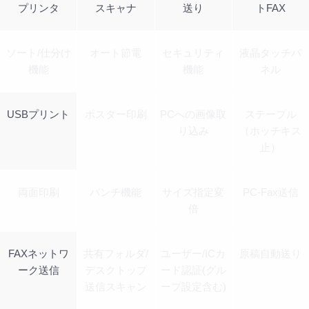
プリンタ
スキャナ
送り
トFAX
ソート/仕分け
オート節電
セキュリティ
液晶タッチパ
機能
機能
ネル
USBプリント
ポスター印刷
PCへの画像取
ステープル
り込み
（ホッチキス
止）
両面印刷
パンチ機能
サイズ指定変
PC-Fax送信
倍
FAXネットワ
共有フォルダ/
ユーザー/ICカ
原稿自動送り
ーク送信
デスクトップ
ード認証(グル
送信スキャン
ープ設定含む)