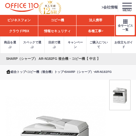
会社情報
MENU
H
ビジネスフォン
コピー機
法人携帯
o
全サービス
m
一覧
クラウドPBX
情報セキュリティ
各種工事
e
商品を選
スペックで選
目的で選
キャンペー
ご購入につい
お役立ちガイ
ぶ
ぶ
ぶ
ン
て
ド
SHARP（シャープ） AR-N182FG 複合機・コピー機【 中古 】
総合トップ
コピー機（複合機）トップ
SHARP（シャープ）
AR-N182FG