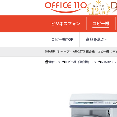
H
o
ビジネスフォン
コピー機
m
e
コピー機TOP
商品を選ぶ
SHARP（シャープ） AR-267G 複合機・コピー機【 中
総合トップ
コピー機（複合機）トップ
SHARP（