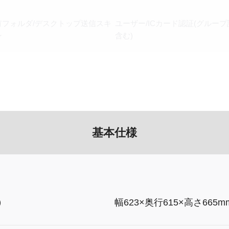
有フォルダ/デスクトップ送信スキ
ユーザー/ICカード認証(グループ
ン
含む)
基本仕様
）
幅623×奥行615×高さ665m