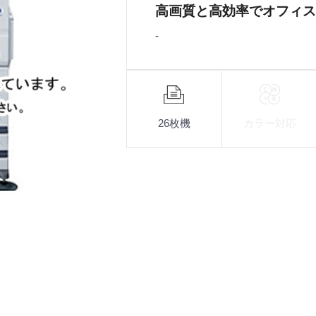
高画質と高効率でオフィス
-
機
能
26枚機
カラー対応