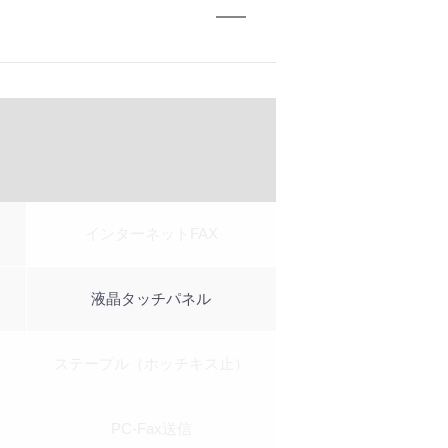
インターネットFAX
液晶タッチパネル
ステープル（ホッチキス止）
PC-Fax送信