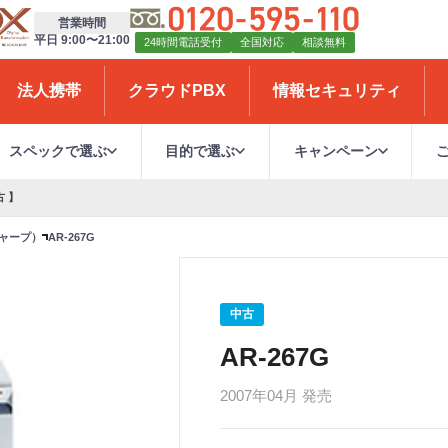
営業時間
平日 9:00〜21:00
24時間電話受付
全国対応
相談無料
法人携帯
クラウドPBX
情報セキュリティ
スペックで選ぶ
目的で選ぶ
キャンペーン
古 】
シャープ）
AR-267G
中古
AR-267G
2007年04月 発売