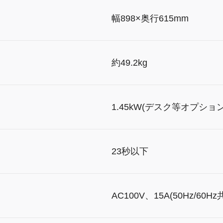
）
幅898×奥行615mm
約49.2kg
1.45kW(デスク等オプショ
23秒以下
AC100V、15A(50Hz/60Hz