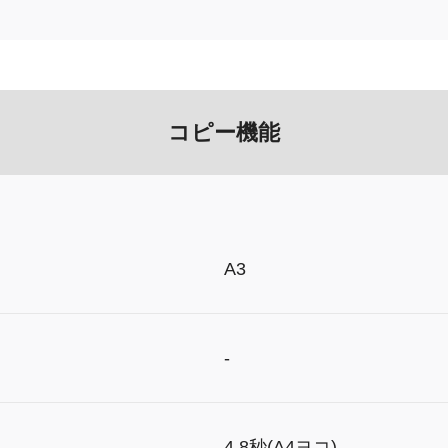
コピー機能
A3
-
4.8秒(A4ヨコ)