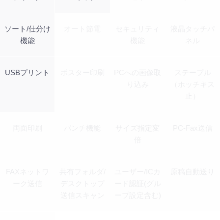
ソート/仕分け
オート節電
セキュリティ
液晶タッチパ
機能
機能
ネル
USBプリント
ポスター印刷
PCへの画像取
ステープル
り込み
（ホッチキス
止）
両面印刷
パンチ機能
サイズ指定変
PC-Fax送信
倍
FAXネットワ
共有フォルダ/
ユーザー/ICカ
原稿自動送り
ーク送信
デスクトップ
ード認証(グル
送信スキャン
ープ設定含む)