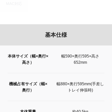
MAC対応
基本仕様
本体サイズ（幅×奥行×
幅590×奥行595×高さ
高さ）
652mm
機械占有サイズ（幅×
幅880×奥行595mm(手差し
奥行）
トレイ伸張時)
本体重量
約40.5kg