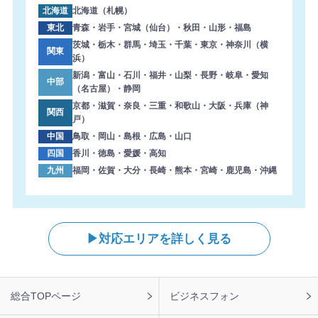
北海道
北海道（札幌）
東北
青森・岩手・宮城（仙台）・秋田・山形・福島
茨城・栃木・群馬・埼玉・千葉・東京・神奈川（横
関東
浜）
新潟・富山・石川・福井・山梨・長野・岐阜・愛知
中部
（名古屋）・静岡
京都・滋賀・奈良・三重・和歌山・大阪・兵庫（神
関西
戸）
中国
鳥取・岡山・島根・広島・山口
四国
香川・徳島・愛媛・高知
九州
福岡・佐賀・大分・長崎・熊本・宮崎・鹿児島・沖縄
対応エリアを詳しく見る
フ
総合TOPページ
ビジネスフォン
ッ
タ