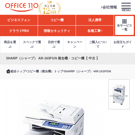
会社情報
MENU
H
ビジネスフォン
コピー機
法人携帯
o
全サービス
m
一覧
クラウドPBX
情報セキュリティ
各種工事
e
商品を選
スペックで選
目的で選
キャンペー
ご購入につい
お役立ちガイ
ぶ
ぶ
ぶ
ン
て
ド
SHARP（シャープ） AR-163FGN 複合機・コピー機【 中古 】
総合トップ
コピー機（複合機）トップ
SHARP（シャープ）
AR-163FGN