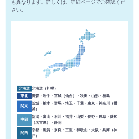
も異なります。詳しくは、詳細ページでご確認くだ
さい。
北海道
北海道（札幌）
東北
青森・岩手・宮城（仙台）・秋田・山形・福島
茨城・栃木・群馬・埼玉・千葉・東京・神奈川（横
関東
浜）
新潟・富山・石川・福井・山梨・長野・岐阜・愛知
中部
（名古屋）・静岡
京都・滋賀・奈良・三重・和歌山・大阪・兵庫（神
関西
戸）