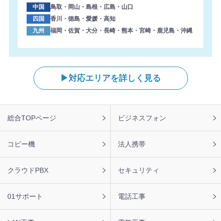
中国
鳥取・岡山・島根・広島・山口
四国
香川・徳島・愛媛・高知
九州
福岡・佐賀・大分・長崎・熊本・宮崎・鹿児島・沖縄
対応エリアを詳しく見る
フ
総合TOPページ
ビジネスフォン
ッ
タ
ー
コピー機
法人携帯
ナ
ビ
クラウドPBX
セキュリティ
01サポート
電話工事