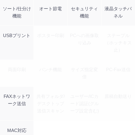
ソート/仕分け
オート節電
セキュリティ
液晶タッチパ
機能
機能
ネル
USBプリント
ポスター印刷
PCへの画像取
ステープル
り込み
（ホッチキス
止）
両面印刷
パンチ機能
サイズ指定変
PC-Fax送信
倍
FAXネットワ
共有フォルダ/
ユーザー/ICカ
原稿自動送り
ーク送信
デスクトップ
ード認証(グル
送信スキャン
ープ設定含む)
MAC対応