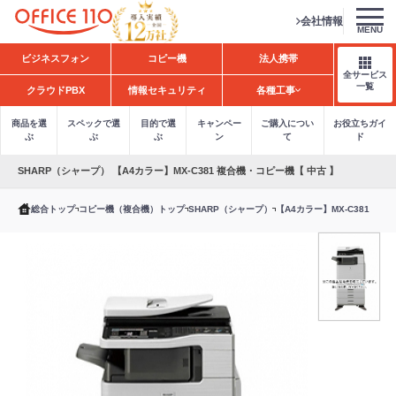
会社情報
MENU
H
ビジネスフォン
コピー機
法人携帯
o
全サービス
m
一覧
クラウドPBX
情報セキュリティ
各種工事
e
商品を選
スペックで選
目的で選
キャンペー
ご購入につい
お役立ちガイ
ぶ
ぶ
ぶ
ン
て
ド
SHARP（シャープ） 【A4カラー】MX-C381 複合機・コピー機【 中古 】
総合トップ
コピー機（複合機）トップ
SHARP（シャープ）
【A4カラー】MX-C381