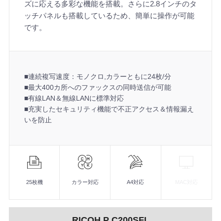
ズに応える多彩な機能を搭載。さらに2.8インチのタ
ッチパネルも搭載しているため、簡単に操作が可能
です。
■連続複写速度：モノクロ,カラーともに24枚/分
■最大400カ所へのファックスの同時送信が可能
■有線LAN＆無線LANに標準対応
■充実したセキュリティ機能で不正アクセス＆情報漏え
いを防止
機
能
■連続複写速度：モノクロ,カラーともに24枚/分
■最大400カ所へのファックスの同時送信が可能
25枚機
カラー対応
A4対応
MAC対応
■有線LAN＆無線LANに標準対応
■充実したセキュリティ機能で不正アクセス＆情報漏えいを防
RICOH P C200SFL