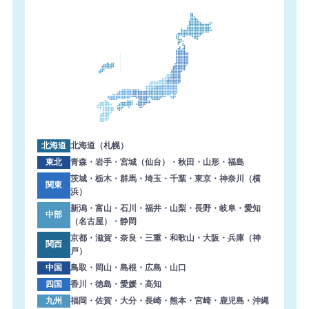
北海道
北海道（札幌）
東北
青森・岩手・宮城（仙台）・秋田・山形・福島
茨城・栃木・群馬・埼玉・千葉・東京・神奈川（横
関東
浜）
新潟・富山・石川・福井・山梨・長野・岐阜・愛知
中部
（名古屋）・静岡
京都・滋賀・奈良・三重・和歌山・大阪・兵庫（神
関西
戸）
中国
鳥取・岡山・島根・広島・山口
四国
香川・徳島・愛媛・高知
九州
福岡・佐賀・大分・長崎・熊本・宮崎・鹿児島・沖縄