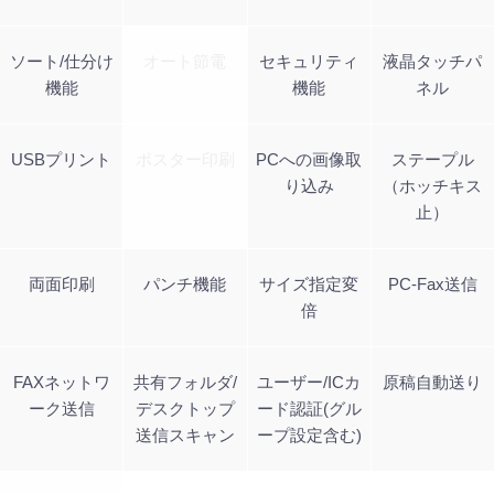
ソート/仕分け
オート節電
セキュリティ
液晶タッチパ
機能
機能
ネル
USBプリント
ポスター印刷
PCへの画像取
ステープル
り込み
（ホッチキス
止）
両面印刷
パンチ機能
サイズ指定変
PC-Fax送信
倍
FAXネットワ
共有フォルダ/
ユーザー/ICカ
原稿自動送り
ーク送信
デスクトップ
ード認証(グル
送信スキャン
ープ設定含む)