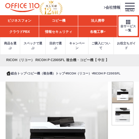
会社情報
MENU
H
ビジネスフォン
コピー機
法人携帯
o
全サービス
m
一覧
クラウドPBX
情報セキュリティ
各種工事
e
商品を選
スペックで選
目的で選
キャンペー
ご購入につい
お役立ちガイ
ぶ
ぶ
ぶ
ン
て
ド
RICOH（リコー） RICOH P C200SFL 複合機・コピー機【 中古 】
総合トップ
コピー機（複合機）トップ
RICOH（リコー）
RICOH P C200SFL