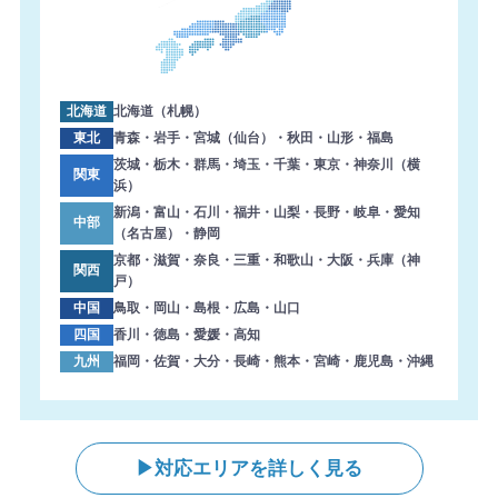
ました。ありがとうございます。
2026年8月7日 14:17
【神奈川県】複合機 SHARP 導入のお問い合わせを頂きま
した。ありがとうございます。
北海道
北海道（札幌）
2026年8月7日 13:57
東北
青森・岩手・宮城（仙台）・秋田・山形・福島
【愛媛県】複合機 RICOH 導入のお問い合わせを頂きまし
茨城・栃木・群馬・埼玉・千葉・東京・神奈川（横
関東
浜）
た。ありがとうございます。
新潟・富山・石川・福井・山梨・長野・岐阜・愛知
中部
2026年8月7日 13:38
（名古屋）・静岡
【徳島県】複合機 KONICA MINOLTA 導入のお問い合わせ
京都・滋賀・奈良・三重・和歌山・大阪・兵庫（神
関西
を頂きました。ありがとうございます。
戸）
中国
鳥取・岡山・島根・広島・山口
2026年8月7日 13:27
四国
香川・徳島・愛媛・高知
【岐阜県】コピー機 RICOH 導入のお問い合わせを頂きま
九州
福岡・佐賀・大分・長崎・熊本・宮崎・鹿児島・沖縄
した。ありがとうございます。
2026年8月7日 12:59
【東京都】コピー機 Canon 導入のお問い合わせを頂きま
した。ありがとうございます。
対応エリアを詳しく見る
2026年8月7日 12:47