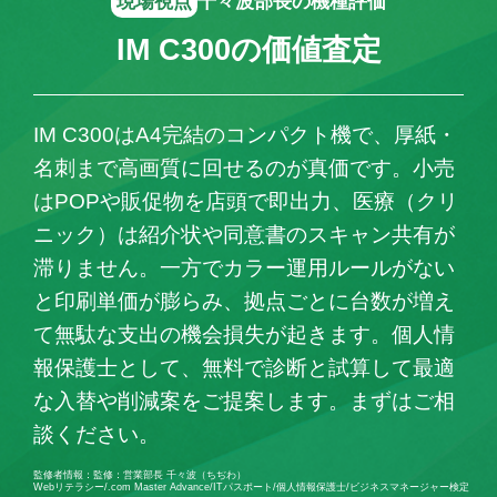
現場視点
千々波部長の機種評価
IM C300の価値査定
IM C300はA4完結のコンパクト機で、厚紙・
名刺まで高画質に回せるのが真価です。小売
はPOPや販促物を店頭で即出力、医療（クリ
ニック）は紹介状や同意書のスキャン共有が
滞りません。一方でカラー運用ルールがない
と印刷単価が膨らみ、拠点ごとに台数が増え
て無駄な支出の機会損失が起きます。個人情
報保護士として、無料で診断と試算して最適
な入替や削減案をご提案します。まずはご相
談ください。
監修者情報：監修：営業部長 千々波（ちぢわ）
Webリテラシー/.com Master Advance/ITパスポート/個人情報保護士/ビジネスマネージャー検定