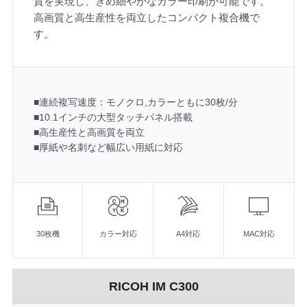
質を実現し、きめ細やかなカラー印刷が可能です。
高画質と高生産性を両立したコンパクト複合機で
す。
■連続複写速度：モノクロ,カラーともに30枚/分
■10.1インチの大型タッチパネル搭載
■高生産性と高画質を両立
■厚紙や名刺など幅広い用紙に対応
機
能
■連続複写速度：モノクロ,カラーともに30枚/分
■10.1インチの大型タッチパネル搭載
30枚機
カラー対応
A4対応
MAC対応
■高生産性と高画質を両立
■厚紙や名刺など幅広い用紙に対応
RICOH IM C300