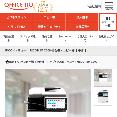
会社情報
MENU
H
ビジネスフォン
コピー機
法人携帯
o
全サービス
m
一覧
クラウドPBX
情報セキュリティ
各種工事
e
商品を選
スペックで選
目的で選
キャンペー
ご購入につい
お役立ちガイ
ぶ
ぶ
ぶ
ン
て
ド
RICOH（リコー） RICOH IM C300 複合機・コピー機【 中古 】
総合トップ
コピー機（複合機）トップ
RICOH（リコー）
RICOH IM C300