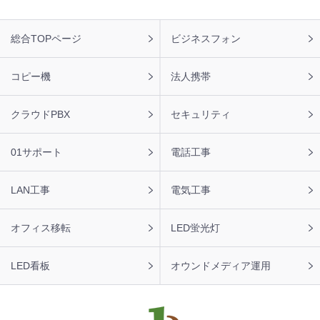
【神奈川県】複合機 RICOH 導入のお問い合わせを頂きま
した。ありがとうございます。
フ
総合TOPページ
ビジネスフォン
ッ
2026年8月7日 11:57
タ
【神奈川県】コピー機 RICOH 導入のお問い合わせを頂き
ー
コピー機
法人携帯
ました。ありがとうございます。
ナ
ビ
2026年8月7日 11:48
クラウドPBX
セキュリティ
【福岡県】コピー機 KONICA MINOLTA 導入のお問い合わ
せを頂きました。ありがとうございます。
01サポート
電話工事
2026年8月7日 11:24
【東京都】複合機 TOSHIBA 導入のお問い合わせを頂きま
LAN工事
電気工事
した。ありがとうございます。
オフィス移転
LED蛍光灯
LED看板
オウンドメディア運用