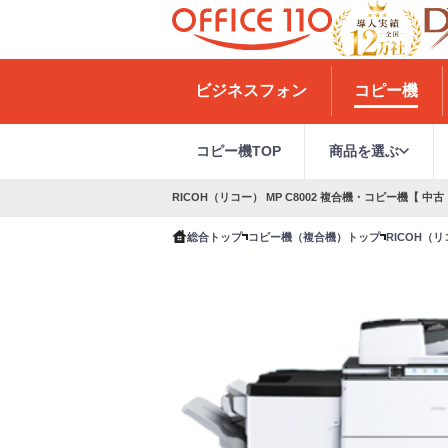
H
o
ビジネスフォン
コピー機
m
e
コピー機TOP
商品を選ぶ
RICOH（リコー） MP C8002 複合機・コピー機【 中古
総合トップ
コピー機（複合機）トップ
RICOH（