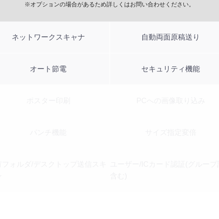
※オプションの場合があるため詳しくはお問い合わせください。
ネットワークスキャナ
自動両面原稿送り
オート節電
セキュリティ機能
ポスター印刷
PCへの画像取り込み
パンチ機能
サイズ指定変倍
有フォルダ/デスクトップ送信スキ
ユーザー/ICカード認証(グループ
ン
含む)