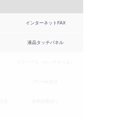
インターネットFAX
液晶タッチパネル
ステープル（ホッチキス止）
PC-Fax送信
設定
原稿自動送り