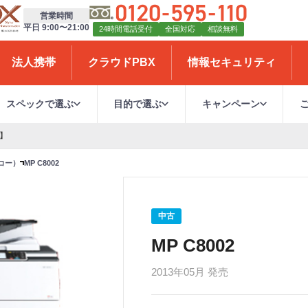
営業時間
平日 9:00〜21:00
24時間電話受付
全国対応
相談無料
法人携帯
クラウドPBX
情報セキュリティ
スペックで選ぶ
目的で選ぶ
キャンペーン
 】
リコー）
MP C8002
中古
MP C8002
2013年05月 発売