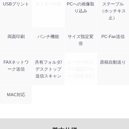
USBプリント
ポスター印刷
PCへの画像取
ステープル
り込み
（ホッチキス
止）
両面印刷
パンチ機能
サイズ指定変
PC-Fax送信
倍
FAXネットワ
共有フォルダ/
ユーザー/ICカ
原稿自動送り
ーク送信
デスクトップ
ード認証(グル
送信スキャン
ープ設定含む)
MAC対応