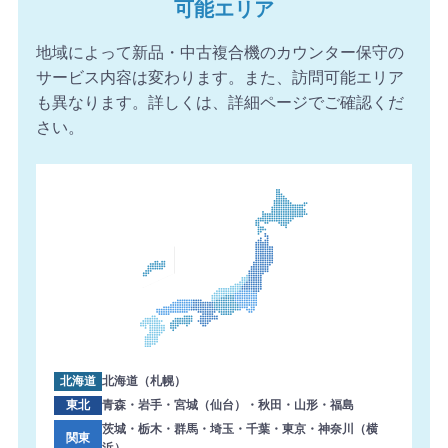
可能エリア
2026年8月6日 16:56
【愛媛県】複合機 KONICA MINOLTA 導入のお問い合わせ
地域によって新品・中古複合機のカウンター保守の
を頂きました。ありがとうございます。
サービス内容は変わります。また、訪問可能エリア
2026年8月6日 16:54
も異なります。詳しくは、詳細ページでご確認くだ
【千葉県】複合機 Canon 導入のお問い合わせを頂きまし
さい。
た。ありがとうございます。
2026年8月6日 16:02
【埼玉県】コピー機 SHARP 導入のお問い合わせを頂きま
した。ありがとうございます。
2026年8月6日 15:57
【三重県】複合機 FUJIFILM 導入のお問い合わせを頂きま
した。ありがとうございます。
2026年8月6日 14:59
【熊本県】複合機 KONICA MINOLTA 導入のお問い合わせ
を頂きました。ありがとうございます。
北海道
北海道（札幌）
2026年8月6日 14:58
東北
青森・岩手・宮城（仙台）・秋田・山形・福島
【東京都】コピー機 TOSHIBA 導入のお問い合わせを頂き
茨城・栃木・群馬・埼玉・千葉・東京・神奈川（横
関東
浜）