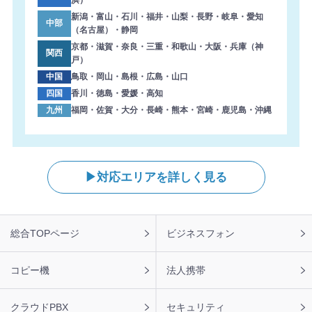
ました。ありがとうございます。
新潟・富山・石川・福井・山梨・長野・岐阜・愛知
中部
2026年8月6日 14:33
（名古屋）・静岡
【大阪府】複合機 SHARP 導入のお問い合わせを頂きまし
京都・滋賀・奈良・三重・和歌山・大阪・兵庫（神
関西
た。ありがとうございます。
戸）
中国
鳥取・岡山・島根・広島・山口
2026年8月6日 13:47
四国
香川・徳島・愛媛・高知
【東京都】複合機 RICOH 導入のお問い合わせを頂きまし
九州
福岡・佐賀・大分・長崎・熊本・宮崎・鹿児島・沖縄
た。ありがとうございます。
2026年8月6日 13:38
【岐阜県】コピー機 KYOCERA 導入のお問い合わせを頂き
ました。ありがとうございます。
対応エリアを詳しく見る
2026年8月6日 13:04
【兵庫県】複合機 RICOH 導入のお問い合わせを頂きまし
た。ありがとうございます。
フ
総合TOPページ
ビジネスフォン
ッ
2026年8月6日 12:21
タ
【栃木県】複合機 KYOCERA 導入のお問い合わせを頂きま
ー
コピー機
法人携帯
した。ありがとうございます。
ナ
ビ
2026年8月6日 11:47
クラウドPBX
セキュリティ