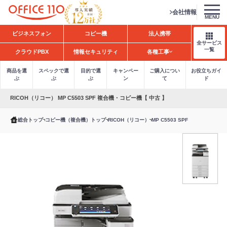
会社情報
MENU
H
ビジネスフォン
コピー機
法人携帯
o
全サービス
m
一覧
クラウドPBX
情報セキュリティ
各種工事
e
商品を選
スペックで選
目的で選
キャンペー
ご購入につい
お役立ちガイ
ぶ
ぶ
ぶ
ン
て
ド
RICOH（リコー） MP C5503 SPF 複合機・コピー機【 中古 】
総合トップ
コピー機（複合機）トップ
RICOH（リコー）
MP C5503 SPF