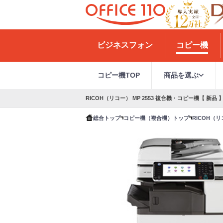
H
o
ビジネスフォン
コピー機
m
e
コピー機TOP
商品を選ぶ
RICOH（リコー） MP 2553 複合機・コピー機【 新品 
総合トップ
コピー機（複合機）トップ
RICOH（