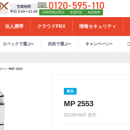
営業時間
平日 9:00〜21:00
24時間電話受付
全国対応
相談無料
法人携帯
クラウドPBX
情報セキュリティ
スペックで選ぶ
目的で選ぶ
キャンペーン
】
リコー）
MP 2553
新品
MP 2553
2013年08月 発売