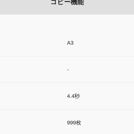
コピー機能
A3
-
4.4秒
999枚