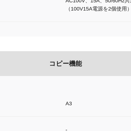
AC100V、15A、50/60Hz
（100V15A電源を2個使用
コピー機能
A3
-