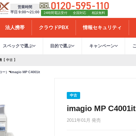
営業時間
平日 9:00〜21:00
24時間電話受付
全国対応
相談無料
法人携帯
クラウドPBX
情報セキュリティ
スペックで選ぶ
目的で選ぶ
キャンペーン
ー機【 中古 】
リコー）
imagio MP C4001it
中古
imagio MP C4001it
2011年01月 発売