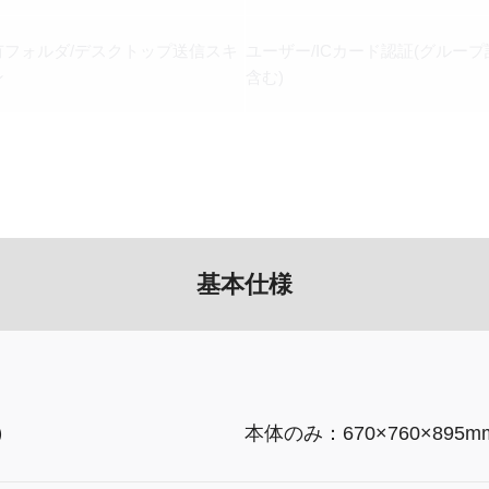
有フォルダ/デスクトップ送信スキ
ユーザー/ICカード認証(グループ
ン
含む)
基本仕様
）
本体のみ：670×760×895m