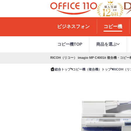
H
o
ビジネスフォン
コピー機
m
e
コピー機TOP
商品を選ぶ
RICOH（リコー） imagio MP C4001it 複合機・コピ
総合トップ
コピー機（複合機）トップ
RICOH（