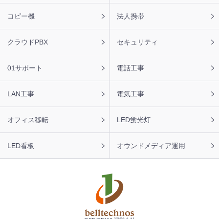
タ
【東京都】複合機 TOSHIBA 導入のお問い合わせを頂きま
ー
コピー機
法人携帯
した。ありがとうございます。
ナ
ビ
2026年8月7日 10:59
クラウドPBX
セキュリティ
【大阪府】コピー機 RICOH 導入のお問い合わせを頂きま
した。ありがとうございます。
01サポート
電話工事
2026年8月7日 10:35
【静岡県】複合機 FUJIFILM 導入のお問い合わせを頂きま
LAN工事
電気工事
した。ありがとうございます。
オフィス移転
LED蛍光灯
LED看板
オウンドメディア運用