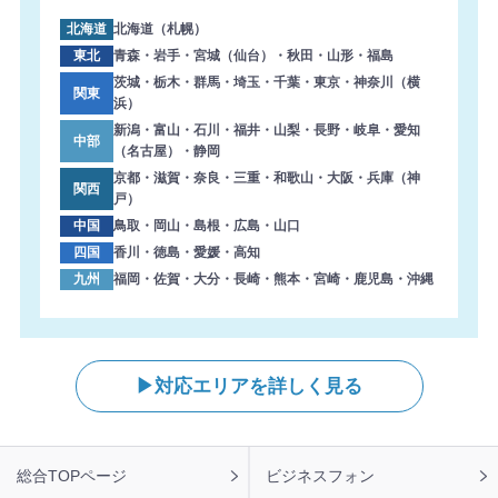
を頂きました。ありがとうございます。
北海道
北海道（札幌）
2026年8月7日 13:27
東北
青森・岩手・宮城（仙台）・秋田・山形・福島
【岐阜県】コピー機 RICOH 導入のお問い合わせを頂きま
茨城・栃木・群馬・埼玉・千葉・東京・神奈川（横
関東
浜）
した。ありがとうございます。
新潟・富山・石川・福井・山梨・長野・岐阜・愛知
中部
2026年8月7日 12:59
（名古屋）・静岡
【東京都】コピー機 Canon 導入のお問い合わせを頂きま
京都・滋賀・奈良・三重・和歌山・大阪・兵庫（神
関西
した。ありがとうございます。
戸）
中国
鳥取・岡山・島根・広島・山口
2026年8月7日 12:47
四国
香川・徳島・愛媛・高知
【神奈川県】複合機 RICOH 導入のお問い合わせを頂きま
九州
福岡・佐賀・大分・長崎・熊本・宮崎・鹿児島・沖縄
した。ありがとうございます。
2026年8月7日 11:57
【神奈川県】コピー機 RICOH 導入のお問い合わせを頂き
ました。ありがとうございます。
対応エリアを詳しく見る
2026年8月7日 11:48
【福岡県】コピー機 KONICA MINOLTA 導入のお問い合わ
せを頂きました。ありがとうございます。
フ
総合TOPページ
ビジネスフォン
ッ
2026年8月7日 11:24