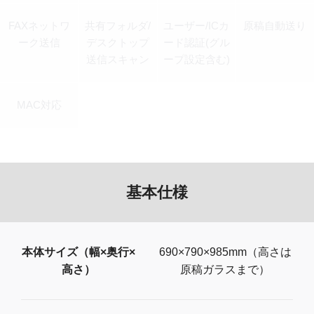
FAXネットワ
共有フォルダ/
ユーザー/ICカ
原稿自動送り
ーク送信
デスクトップ
ード認証(グル
送信スキャン
ープ設定含む)
MAC対応
基本仕様
本体サイズ（幅×奥行×
690×790×985mm（高さは
高さ）
原稿ガラスまで）