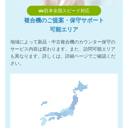
2026年8月7日 15:39
日本全国スピード対応
【福岡県】複合機 FUJIFILM 導入のお問い合わせを頂きま
複合機のご提案・保守サポート
した。ありがとうございます。
可能エリア
2026年8月7日 14:58
【愛知県】複合機 FUJIFILM 導入のお問い合わせを頂きま
地域によって新品・中古複合機のカウンター保守の
した。ありがとうございます。
サービス内容は変わります。また、訪問可能エリア
2026年8月7日 14:26
も異なります。詳しくは、詳細ページでご確認くだ
【愛知県】コピー機 FUJIFILM 導入のお問い合わせを頂き
さい。
ました。ありがとうございます。
2026年8月7日 14:17
【神奈川県】複合機 SHARP 導入のお問い合わせを頂きま
した。ありがとうございます。
2026年8月7日 13:57
【愛媛県】複合機 RICOH 導入のお問い合わせを頂きまし
た。ありがとうございます。
2026年8月7日 13:38
【徳島県】複合機 KONICA MINOLTA 導入のお問い合わせ