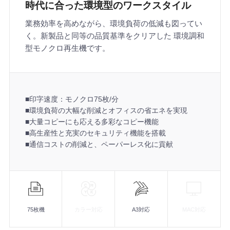
時代に合った環境型のワークスタイル
業務効率を高めながら、環境負荷の低減も図ってい
く。新製品と同等の品質基準をクリアした 環境調和
型モノクロ再生機です。
■印字速度：モノクロ75枚/分
■環境負荷の大幅な削減とオフィスの省エネを実現
■大量コピーにも応える多彩なコピー機能
■高生産性と充実のセキュリティ機能を搭載
■通信コストの削減と、ペーパーレス化に貢献
機
能
75枚機
カラー対応
A3対応
MAC対応