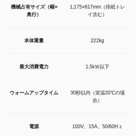
機械占有サイズ（幅×
1,175×817mm（排紙トレ
奥行）
イ含む）
本体重量
222kg
最大消費電力
1.5kＷ以下
ウォームアップタイム
30秒以内（室温20℃の場
合）
電源
100V、15A、50/60Hｚ