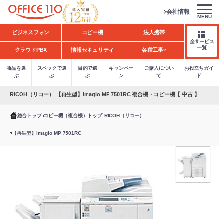
会社情報
MENU
H
ビジネスフォン
コピー機
法人携帯
o
全サービス
m
一覧
クラウドPBX
情報セキュリティ
各種工事
e
商品を選
スペックで選
目的で選
キャンペー
ご購入につい
お役立ちガイ
ぶ
ぶ
ぶ
ン
て
ド
RICOH（リコー） 【再生型】imagio MP 7501RC 複合機・コピー機【 中古 】
総合トップ
コピー機（複合機）トップ
RICOH（リコー）
【再生型】imagio MP 7501RC