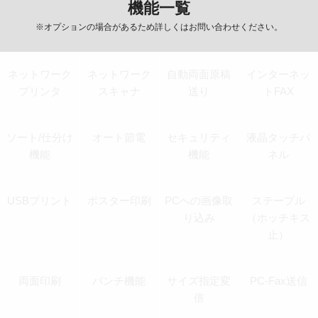
機能一覧
※オプションの場合があるため詳しくはお問い合わせください。
ネットワーク
ネットワーク
自動両面原稿
インターネッ
プリンタ
スキャナ
送り
トFAX
ソート/仕分け
オート節電
セキュリティ
液晶タッチパ
機能
機能
ネル
USBプリント
ポスター印刷
PCへの画像取
ステープル
り込み
（ホッチキス
止）
両面印刷
パンチ機能
サイズ指定変
PC-Fax送信
倍