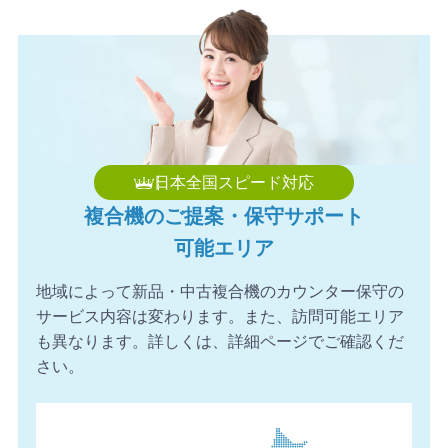
2026年8月6日 17:34
【神奈川県】複合機 TOSHIBA 導入のお問い合わせを頂き
ました。ありがとうございます。
2026年8月6日 17:21
【埼玉県】コピー機 Canon 導入のお問い合わせを頂きま
した。ありがとうございます。
2026年8月6日 17:06
日本全国スピード対応
【滋賀県】コピー機 FUJIFILM 導入のお問い合わせを頂き
複合機のご提案・保守サポート
ました。ありがとうございます。
可能エリア
2026年8月6日 16:56
【愛媛県】複合機 KONICA MINOLTA 導入のお問い合わせ
地域によって新品・中古複合機のカウンター保守の
を頂きました。ありがとうございます。
サービス内容は変わります。また、訪問可能エリア
2026年8月6日 16:54
も異なります。詳しくは、詳細ページでご確認くだ
【千葉県】複合機 Canon 導入のお問い合わせを頂きまし
さい。
た。ありがとうございます。
2026年8月6日 16:02
【埼玉県】コピー機 SHARP 導入のお問い合わせを頂きま