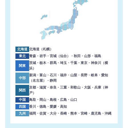
した。ありがとうございます。
2026年8月6日 15:57
【三重県】複合機 FUJIFILM 導入のお問い合わせを頂きま
した。ありがとうございます。
2026年8月6日 14:59
【熊本県】複合機 KONICA MINOLTA 導入のお問い合わせ
を頂きました。ありがとうございます。
北海道
北海道（札幌）
2026年8月6日 14:58
東北
青森・岩手・宮城（仙台）・秋田・山形・福島
【東京都】コピー機 TOSHIBA 導入のお問い合わせを頂き
茨城・栃木・群馬・埼玉・千葉・東京・神奈川（横
関東
浜）
ました。ありがとうございます。
新潟・富山・石川・福井・山梨・長野・岐阜・愛知
中部
2026年8月6日 14:33
（名古屋）・静岡
【大阪府】複合機 SHARP 導入のお問い合わせを頂きまし
京都・滋賀・奈良・三重・和歌山・大阪・兵庫（神
関西
た。ありがとうございます。
戸）
中国
鳥取・岡山・島根・広島・山口
2026年8月6日 13:47
四国
香川・徳島・愛媛・高知
【東京都】複合機 RICOH 導入のお問い合わせを頂きまし
九州
福岡・佐賀・大分・長崎・熊本・宮崎・鹿児島・沖縄
た。ありがとうございます。
2026年8月6日 13:38