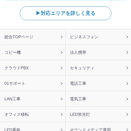
【岐阜県】コピー機 KYOCERA 導入のお問い合わせを頂き
ました。ありがとうございます。
対応エリアを詳しく見る
2026年8月6日 13:04
【兵庫県】複合機 RICOH 導入のお問い合わせを頂きまし
た。ありがとうございます。
フ
総合TOPページ
ビジネスフォン
ッ
2026年8月6日 12:21
タ
【栃木県】複合機 KYOCERA 導入のお問い合わせを頂きま
ー
コピー機
法人携帯
した。ありがとうございます。
ナ
ビ
2026年8月6日 11:47
クラウドPBX
セキュリティ
【福岡県】コピー機 RICOH 導入のお問い合わせを頂きま
した。ありがとうございます。
01サポート
電話工事
2026年8月6日 11:43
【愛媛県】複合機 RICOH 導入のお問い合わせを頂きまし
LAN工事
電気工事
た。ありがとうございます。
オフィス移転
LED蛍光灯
LED看板
オウンドメディア運用