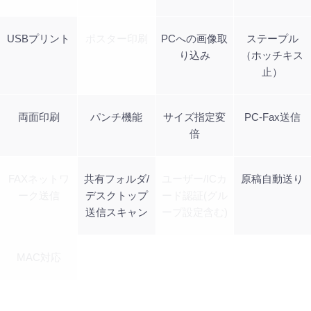
USBプリント
ポスター印刷
PCへの画像取
ステープル
り込み
（ホッチキス
止）
両面印刷
パンチ機能
サイズ指定変
PC-Fax送信
倍
FAXネットワ
共有フォルダ/
ユーザー/ICカ
原稿自動送り
ーク送信
デスクトップ
ード認証(グル
送信スキャン
ープ設定含む)
MAC対応