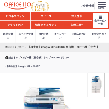
会社情報
MENU
H
ビジネスフォン
コピー機
法人携帯
o
全サービス
m
一覧
クラウドPBX
情報セキュリティ
各種工事
e
商品を選
スペックで選
目的で選
キャンペー
ご購入につい
お役立ちガイ
ぶ
ぶ
ぶ
ン
て
ド
RICOH（リコー） 【再生型】imagio MP 4000RC 複合機・コピー機【 中古 】
総合トップ
コピー機（複合機）トップ
RICOH（リコー）
【再生型】imagio MP 4000RC