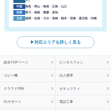
戸）
中国
鳥取・岡山・島根・広島・山口
2026年8月6日 13:47
四国
香川・徳島・愛媛・高知
【東京都】複合機 RICOH 導入のお問い合わせを頂きまし
九州
福岡・佐賀・大分・長崎・熊本・宮崎・鹿児島・沖縄
た。ありがとうございます。
2026年8月6日 13:38
【岐阜県】コピー機 KYOCERA 導入のお問い合わせを頂き
ました。ありがとうございます。
対応エリアを詳しく見る
2026年8月6日 13:04
【兵庫県】複合機 RICOH 導入のお問い合わせを頂きまし
た。ありがとうございます。
フ
総合TOPページ
ビジネスフォン
ッ
2026年8月6日 12:21
タ
【栃木県】複合機 KYOCERA 導入のお問い合わせを頂きま
ー
コピー機
法人携帯
した。ありがとうございます。
ナ
ビ
2026年8月6日 11:47
クラウドPBX
セキュリティ
【福岡県】コピー機 RICOH 導入のお問い合わせを頂きま
した。ありがとうございます。
01サポート
電話工事
2026年8月6日 11:43