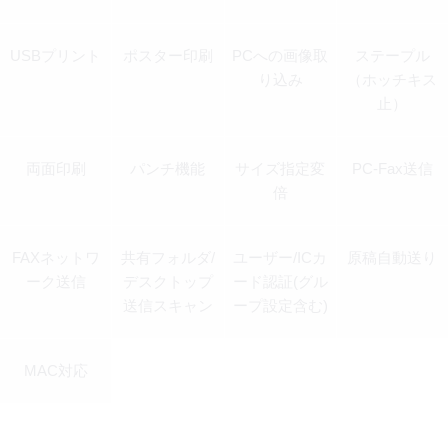
USBプリント
ポスター印刷
PCへの画像取
ステープル
り込み
（ホッチキス
止）
両面印刷
パンチ機能
サイズ指定変
PC-Fax送信
倍
FAXネットワ
共有フォルダ/
ユーザー/ICカ
原稿自動送り
ーク送信
デスクトップ
ード認証(グル
送信スキャン
ープ設定含む)
MAC対応