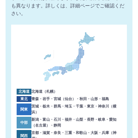
2026年8月6日 16:54
も異なります。詳しくは、詳細ページでご確認くだ
【千葉県】複合機 Canon 導入のお問い合わせを頂きまし
さい。
た。ありがとうございます。
2026年8月6日 16:02
【埼玉県】コピー機 SHARP 導入のお問い合わせを頂きま
した。ありがとうございます。
2026年8月6日 15:57
【三重県】複合機 FUJIFILM 導入のお問い合わせを頂きま
した。ありがとうございます。
2026年8月6日 14:59
【熊本県】複合機 KONICA MINOLTA 導入のお問い合わせ
を頂きました。ありがとうございます。
北海道
北海道（札幌）
2026年8月6日 14:58
東北
青森・岩手・宮城（仙台）・秋田・山形・福島
【東京都】コピー機 TOSHIBA 導入のお問い合わせを頂き
茨城・栃木・群馬・埼玉・千葉・東京・神奈川（横
関東
浜）
ました。ありがとうございます。
新潟・富山・石川・福井・山梨・長野・岐阜・愛知
中部
2026年8月6日 14:33
（名古屋）・静岡
【大阪府】複合機 SHARP 導入のお問い合わせを頂きまし
京都・滋賀・奈良・三重・和歌山・大阪・兵庫（神
関西
た。ありがとうございます。