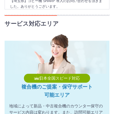
【埼玉県】コピー機 SHARP 導入のお問い合わせを頂きま
した。ありがとうございます。
2026年8月6日 17:57
【千葉県】複合機 KYOCERA 導入のお問い合わせを頂きま
サービス対応エリア
した。ありがとうございます。
2026年8月6日 17:34
【神奈川県】複合機 TOSHIBA 導入のお問い合わせを頂き
ました。ありがとうございます。
2026年8月6日 17:21
【埼玉県】コピー機 Canon 導入のお問い合わせを頂きま
した。ありがとうございます。
2026年8月6日 17:06
日本全国スピード対応
【滋賀県】コピー機 FUJIFILM 導入のお問い合わせを頂き
複合機のご提案・保守サポート
ました。ありがとうございます。
可能エリア
2026年8月6日 16:56
【愛媛県】複合機 KONICA MINOLTA 導入のお問い合わせ
地域によって新品・中古複合機のカウンター保守の
を頂きました。ありがとうございます。
サービス内容は変わります。また、訪問可能エリア