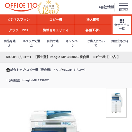
会社情報
MENU
H
ビジネスフォン
コピー機
法人携帯
o
全サービス
m
一覧
クラウドPBX
情報セキュリティ
各種工事
e
商品を選
スペックで選
目的で選
キャンペー
ご購入につい
お役立ちガイ
ぶ
ぶ
ぶ
ン
て
ド
RICOH（リコー） 【再生型】imagio MP 3350RC 複合機・コピー機【 中古 】
総合トップ
コピー機（複合機）トップ
RICOH（リコー）
【再生型】imagio MP 3350RC