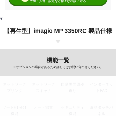
故障・入替・設定など様々な相談に対応
【再生型】imagio MP 3350RC 製品仕様
機能一覧
※オプションの場合があるため詳しくはお問い合わせください。
ネットワーク
ネットワーク
自動両面原稿
インターネッ
プリンタ
スキャナ
送り
トFAX
ソート/仕分け
オート節電
セキュリティ
液晶タッチパ
機能
機能
ネル