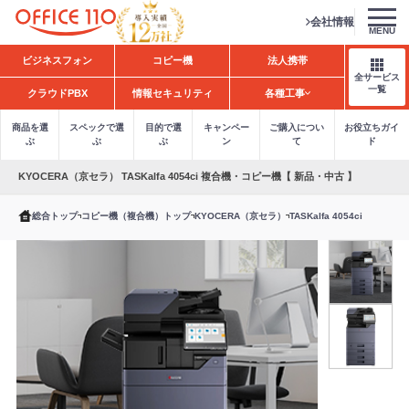
会社情報
MENU
H
ビジネスフォン
コピー機
法人携帯
o
全サービス
m
一覧
クラウドPBX
情報セキュリティ
各種工事
e
商品を選
スペックで選
目的で選
キャンペー
ご購入につい
お役立ちガイ
ぶ
ぶ
ぶ
ン
て
ド
KYOCERA（京セラ） TASKalfa 4054ci 複合機・コピー機【 新品・中古 】
総合トップ
コピー機（複合機）トップ
KYOCERA（京セラ）
TASKalfa 4054ci