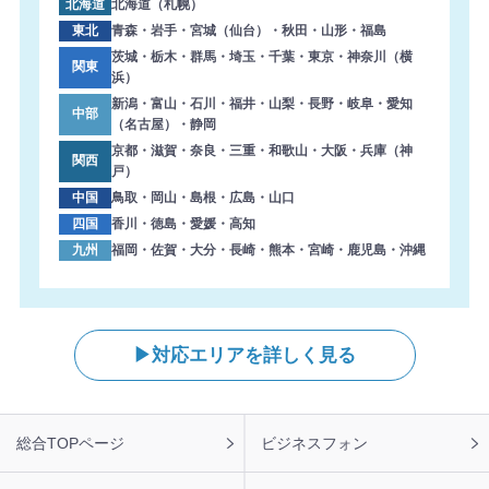
北海道
北海道（札幌）
東北
青森・岩手・宮城（仙台）・秋田・山形・福島
茨城・栃木・群馬・埼玉・千葉・東京・神奈川（横
関東
浜）
新潟・富山・石川・福井・山梨・長野・岐阜・愛知
中部
（名古屋）・静岡
京都・滋賀・奈良・三重・和歌山・大阪・兵庫（神
関西
戸）
中国
鳥取・岡山・島根・広島・山口
四国
香川・徳島・愛媛・高知
九州
福岡・佐賀・大分・長崎・熊本・宮崎・鹿児島・沖縄
対応エリアを詳しく見る
フ
総合TOPページ
ビジネスフォン
ッ
タ