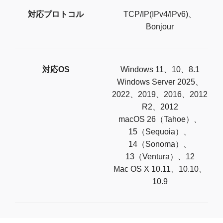
対応プロトコル
TCP/IP(IPv4/IPv6)、
Bonjour
対応OS
Windows 11、10、8.1
Windows Server 2025、
2022、2019、2016、2012
R2、2012
macOS 26（Tahoe）、
15（Sequoia）、
14（Sonoma）、
13（Ventura）、12
Mac OS X 10.11、10.10、
10.9