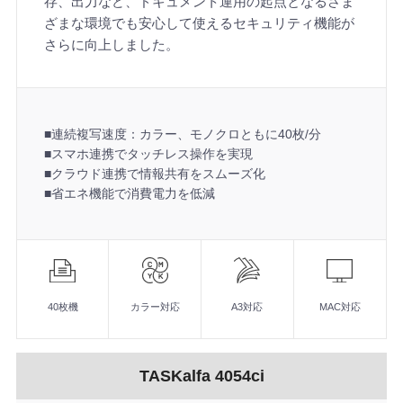
存、出力など、ドキュメント運用の起点となるさま
ざまな環境でも安心して使えるセキュリティ機能が
さらに向上しました。
■連続複写速度：カラー、モノクロともに40枚/分
■スマホ連携でタッチレス操作を実現
■クラウド連携で情報共有をスムーズ化
■省エネ機能で消費電力を低減
機
能
■連続複写速度：カラー、モノクロともに40枚/分
■スマホ連携でタッチレス操作を実現
40枚機
カラー対応
A3対応
MAC対応
■クラウド連携で情報共有をスムーズ化
■省エネ機能で消費電力を低減
TASKalfa 4054ci