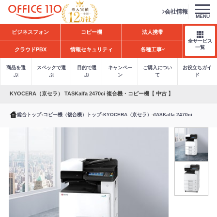
会社情報
MENU
H
ビジネスフォン
コピー機
法人携帯
o
全サービス
m
一覧
クラウドPBX
情報セキュリティ
各種工事
e
商品を選
スペックで選
目的で選
キャンペー
ご購入につい
お役立ちガイ
ぶ
ぶ
ぶ
ン
て
ド
KYOCERA（京セラ） TASKalfa 2470ci 複合機・コピー機【 中古 】
総合トップ
コピー機（複合機）トップ
KYOCERA（京セラ）
TASKalfa 2470ci