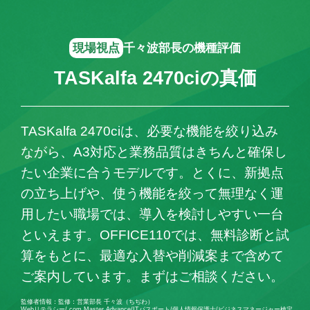
現場視点
千々波部長の機種評価
TASKalfa 2470ciの真価
TASKalfa 2470ciは、必要な機能を絞り込み
ながら、A3対応と業務品質はきちんと確保し
たい企業に合うモデルです。とくに、新拠点
の立ち上げや、使う機能を絞って無理なく運
用したい職場では、導入を検討しやすい一台
といえます。OFFICE110では、無料診断と試
算をもとに、最適な入替や削減案まで含めて
ご案内しています。まずはご相談ください。
監修者情報：監修：営業部長 千々波（ちぢわ）
Webリテラシー/.com Master Advance/ITパスポート/個人情報保護士/ビジネスマネージャー検定