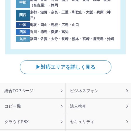
中部
（名古屋）・静岡
京都・滋賀・奈良・三重・和歌山・大阪・兵庫（神
関西
戸）
中国
鳥取・岡山・島根・広島・山口
四国
香川・徳島・愛媛・高知
九州
福岡・佐賀・大分・長崎・熊本・宮崎・鹿児島・沖縄
対応エリアを詳しく見る
フ
総合TOPページ
ビジネスフォン
ッ
タ
ー
コピー機
法人携帯
ナ
ビ
クラウドPBX
セキュリティ