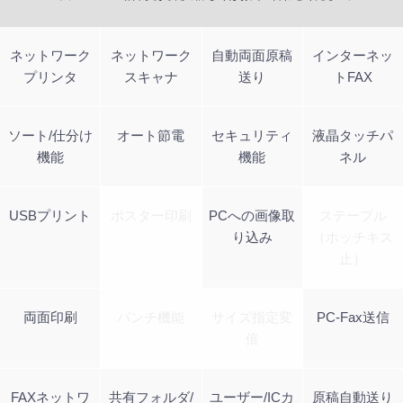
ネットワーク
ネットワーク
自動両面原稿
インターネッ
プリンタ
スキャナ
送り
トFAX
ソート/仕分け
オート節電
セキュリティ
液晶タッチパ
機能
機能
ネル
USBプリント
ポスター印刷
PCへの画像取
ステープル
り込み
（ホッチキス
止）
両面印刷
パンチ機能
サイズ指定変
PC-Fax送信
倍
FAXネットワ
共有フォルダ/
ユーザー/ICカ
原稿自動送り