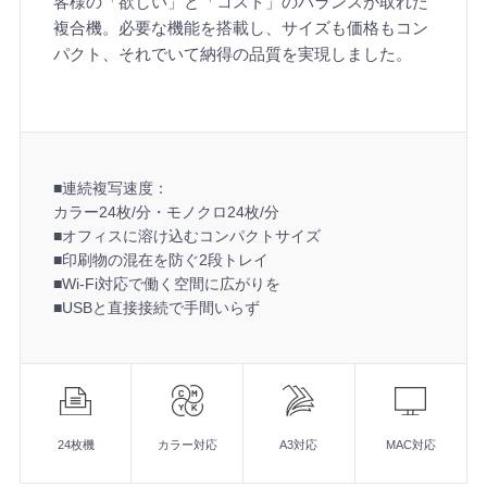
客様の「欲しい」と「コスト」のバランスが取れた
複合機。必要な機能を搭載し、サイズも価格もコン
パクト、それでいて納得の品質を実現しました。
■連続複写速度：
カラー24枚/分・モノクロ24枚/分
■オフィスに溶け込むコンパクトサイズ
■印刷物の混在を防ぐ2段トレイ
■Wi-Fi対応で働く空間に広がりを
■USBと直接接続で手間いらず
機
能
■連続複写速度：
カラー24枚/分・モノクロ24枚/分
24枚機
カラー対応
A3対応
MAC対応
■オフィスに溶け込むコンパクトサイズ