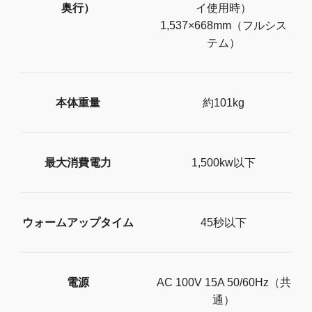
奥行）
イ使用時）
1,537×668mm（フルシス
テム）
本体重量
約101kg
最大消費電力
1,500kw以下
ウォームアップタイム
45秒以下
電源
A​C​ ​1​0​0​V​ ​1​5​A​ ​5​0​/​6​0​H​z（​共​
通）