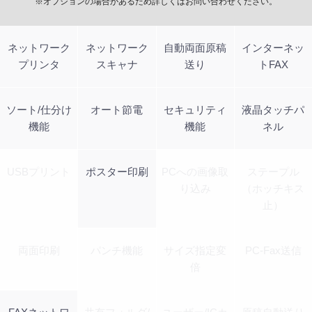
※オプションの場合があるため詳しくはお問い合わせください。
ネットワーク
ネットワーク
自動両面原稿
インターネッ
プリンタ
スキャナ
送り
トFAX
ソート/仕分け
オート節電
セキュリティ
液晶タッチパ
機能
機能
ネル
USBプリント
ポスター印刷
PCへの画像取
ステープル
り込み
（ホッチキス
止）
両面印刷
パンチ機能
サイズ指定変
PC-Fax送信
倍