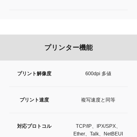
プリンター機能
プリント解像度
6​0​0​d​p​i​ ​多​値
プリント速度
複​写​速​度​と​同​等​
対応プロトコル
​T​C​P​/​I​P​、IPX/SPX、
Ether、Talk、​N​e​t​B​E​U​I​