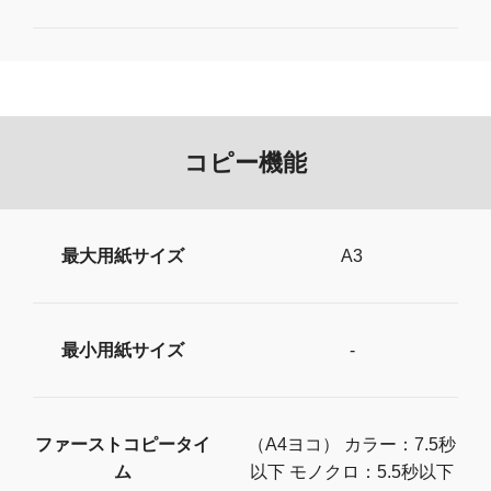
コピー機能
最大用紙サイズ
A3
最小用紙サイズ
-
ファーストコピータイ
（​A​4​ヨ​コ​）​ ​カ​ラ​ー​：7.5秒​
ム
以​下 ​モ​ノ​ク​ロ​：5.5​秒​以​下