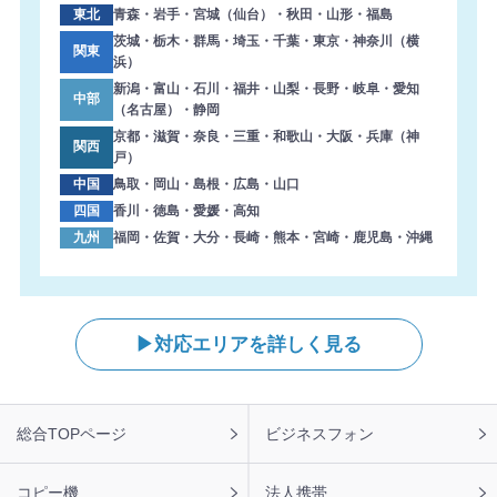
東北
青森・岩手・宮城（仙台）・秋田・山形・福島
茨城・栃木・群馬・埼玉・千葉・東京・神奈川（横
関東
浜）
新潟・富山・石川・福井・山梨・長野・岐阜・愛知
中部
（名古屋）・静岡
京都・滋賀・奈良・三重・和歌山・大阪・兵庫（神
関西
戸）
中国
鳥取・岡山・島根・広島・山口
四国
香川・徳島・愛媛・高知
九州
福岡・佐賀・大分・長崎・熊本・宮崎・鹿児島・沖縄
対応エリアを詳しく見る
フ
総合TOPページ
ビジネスフォン
ッ
タ
ー
コピー機
法人携帯