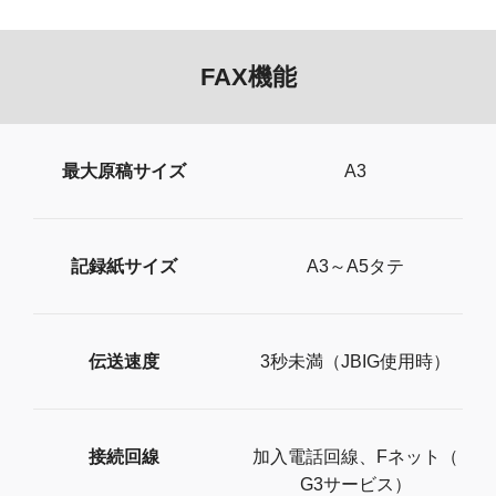
FAX機能
最大原稿サイズ
A3
記録紙サイズ
A​3​～​A​5​タテ
伝送速度
3​秒​未​満​（​J​B​I​G​使​用​時​）
接続回線
加​入​電​話​回​線​、​F​ネ​ッ​ト​（​
G​3​サ​ー​ビ​ス​）