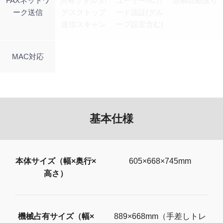
FAXネットワ
共有フォルダ/
ユーザー/ICカ
原稿自動送り
ーク送信
デスクトップ
ード認証(グル
送信スキャン
ープ設定含む)
MAC対応
基本仕様
本体サイズ（幅×奥行×
605×668×745mm
高さ）
機械占有サイズ（幅×
889×668mm（手差しトレ