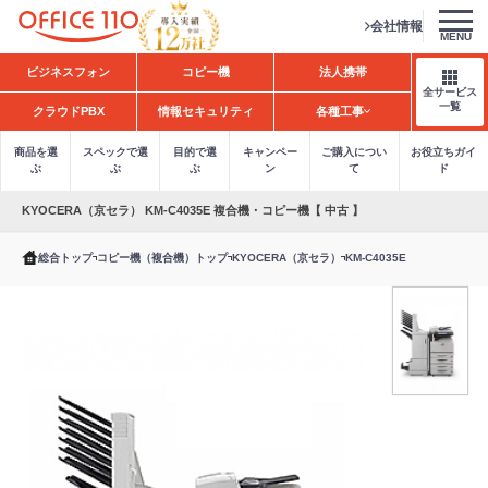
会社情報
MENU
H
ビジネスフォン
コピー機
法人携帯
o
全サービス
m
一覧
クラウドPBX
情報セキュリティ
各種工事
e
商品を選
スペックで選
目的で選
キャンペー
ご購入につい
お役立ちガイ
ぶ
ぶ
ぶ
ン
て
ド
KYOCERA（京セラ） KM-C4035E 複合機・コピー機【 中古 】
総合トップ
コピー機（複合機）トップ
KYOCERA（京セラ）
KM-C4035E