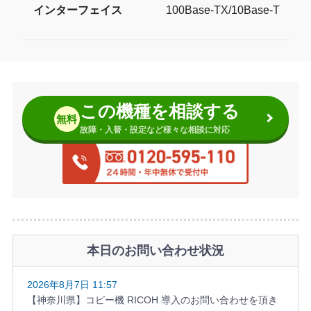
インターフェイス
1​0​0​B​a​s​e​-​T​X​/​1​0​B​a​s​e​-​T
この機種を相談する
無料
故障・入替・設定など様々な相談に対応
本日のお問い合わせ状況
2026年8月7日 11:57
【神奈川県】コピー機 RICOH 導入のお問い合わせを頂き