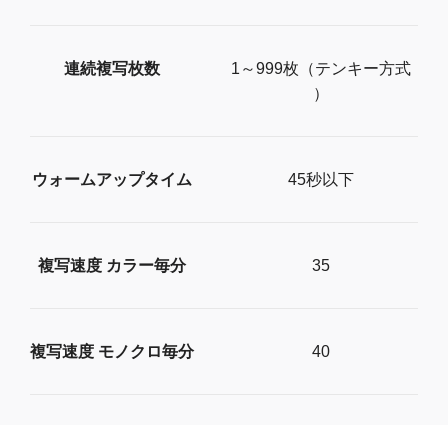
連続複写枚数
1​～​9​9​9​枚​（​テ​ン​キ​ー​方​式​
）
ウォームアップタイム
45秒以下
複写速度 カラー毎分
35
複写速度 モノクロ毎分
40