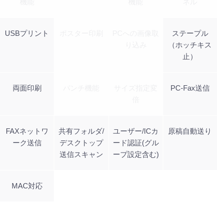
機能
機能
ネル
USBプリント
ポスター印刷
PCへの画像取
ステープル
り込み
（ホッチキス
止）
両面印刷
パンチ機能
サイズ指定変
PC-Fax送信
倍
FAXネットワ
共有フォルダ/
ユーザー/ICカ
原稿自動送り
ーク送信
デスクトップ
ード認証(グル
送信スキャン
ープ設定含む)
MAC対応