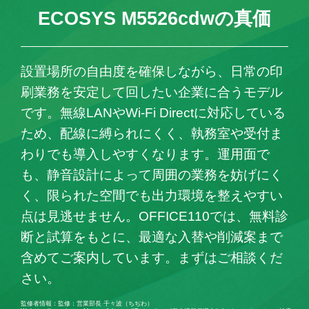
ECOSYS M5526cdwの真価
設置場所の自由度を確保しながら、日常の印
刷業務を安定して回したい企業に合うモデル
です。無線LANやWi-Fi Directに対応している
ため、配線に縛られにくく、執務室や受付ま
わりでも導入しやすくなります。運用面で
も、静音設計によって周囲の業務を妨げにく
く、限られた空間でも出力環境を整えやすい
点は見逃せません。OFFICE110では、無料診
断と試算をもとに、最適な入替や削減案まで
含めてご案内しています。まずはご相談くだ
さい。
監修者情報：監修：営業部長 千々波（ちぢわ）