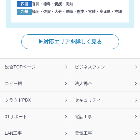
四国
香川・徳島・愛媛・高知
九州
福岡・佐賀・大分・長崎・熊本・宮崎・鹿児島・沖縄
対応エリアを詳しく見る
フ
総合TOPページ
ビジネスフォン
ッ
タ
ー
コピー機
法人携帯
ナ
ビ
クラウドPBX
セキュリティ
01サポート
電話工事
LAN工事
電気工事