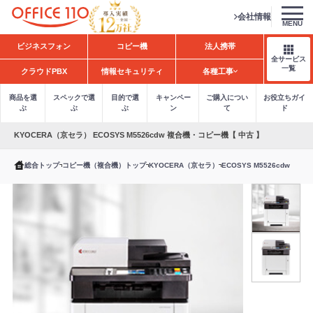
会社情報
MENU
H
ビジネスフォン
コピー機
法人携帯
o
全サービス
m
一覧
クラウドPBX
情報セキュリティ
各種工事
e
商品を選
スペックで選
目的で選
キャンペー
ご購入につい
お役立ちガイ
ぶ
ぶ
ぶ
ン
て
ド
KYOCERA（京セラ） ECOSYS M5526cdw 複合機・コピー機【 中古 】
総合トップ
コピー機（複合機）トップ
KYOCERA（京セラ）
ECOSYS M5526cdw