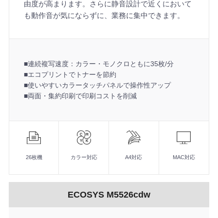
由度が高まります。さらに静音設計で近くにおいて
も動作音が気にならずに、業務に集中できます。
■連続複写速度：カラー・モノクロともに35枚/分
■エコプリントでトナーを節約
■使いやすいカラータッチパネルで操作性アップ
■両面・集約印刷で印刷コストを削減
機
能
■連続複写速度：カラー・モノクロともに35枚/分
■エコプリントでトナーを節約
26枚機
カラー対応
A4対応
MAC対応
■使いやすいカラータッチパネルで操作性アップ
■両面・集約印刷で印刷コストを削減
ECOSYS M5526cdw