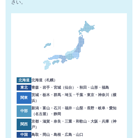
さい。
北海道
北海道（札幌）
東北
青森・岩手・宮城（仙台）・秋田・山形・福島
茨城・栃木・群馬・埼玉・千葉・東京・神奈川（横
関東
浜）
新潟・富山・石川・福井・山梨・長野・岐阜・愛知
中部
（名古屋）・静岡
京都・滋賀・奈良・三重・和歌山・大阪・兵庫（神
関西
戸）
中国
鳥取・岡山・島根・広島・山口