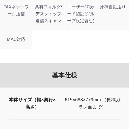
FAXネットワ
共有フォルダ/
ユーザー/ICカ
原稿自動送り
ーク送信
デスクトップ
ード認証(グル
送信スキャン
ープ設定含む)
MAC対応
基本仕様
本体サイズ（幅×奥行×
615×688×779mm （原稿ガ
高さ）
ラス面まで）