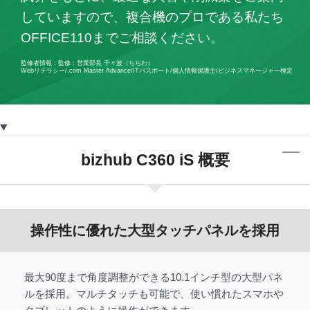
していますので、複合機のプロである私たち
OFFICE110までご相談ください。
監修者情報：監修：営業部長 千々波（ちぢわ）
Webリテラシー/.com Master Advance/ITパスポート/個人情報保護士/ビジネスマネージャー検定
bizhub C360 iS 概要
操作性に優れた大型タッチパネルを採用
最大90度まで角度調整ができる10.1インチ型の大型パネ
ルを採用。マルチタッチも可能で、使い慣れたスマホや