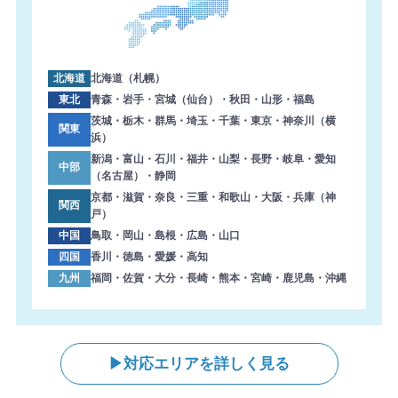
2026年8月7日 14:17
【神奈川県】複合機 SHARP 導入のお問い合わせを頂きま
した。ありがとうございます。
北海道
北海道（札幌）
2026年8月7日 13:57
東北
青森・岩手・宮城（仙台）・秋田・山形・福島
【愛媛県】複合機 RICOH 導入のお問い合わせを頂きまし
茨城・栃木・群馬・埼玉・千葉・東京・神奈川（横
関東
浜）
た。ありがとうございます。
新潟・富山・石川・福井・山梨・長野・岐阜・愛知
中部
2026年8月7日 13:38
（名古屋）・静岡
【徳島県】複合機 KONICA MINOLTA 導入のお問い合わせ
京都・滋賀・奈良・三重・和歌山・大阪・兵庫（神
関西
を頂きました。ありがとうございます。
戸）
中国
鳥取・岡山・島根・広島・山口
2026年8月7日 13:27
四国
香川・徳島・愛媛・高知
【岐阜県】コピー機 RICOH 導入のお問い合わせを頂きま
九州
福岡・佐賀・大分・長崎・熊本・宮崎・鹿児島・沖縄
した。ありがとうございます。
2026年8月7日 12:59
【東京都】コピー機 Canon 導入のお問い合わせを頂きま
した。ありがとうございます。
対応エリアを詳しく見る
2026年8月7日 12:47