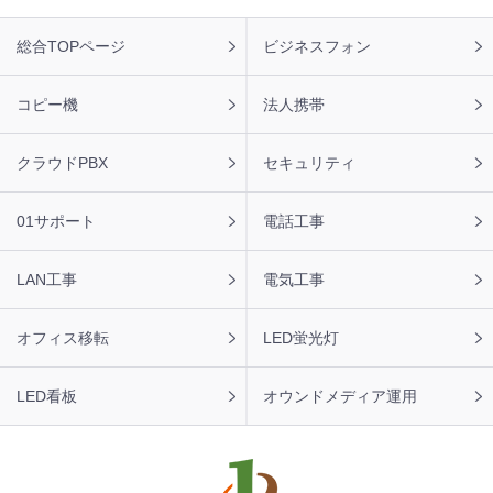
【神奈川県】複合機 RICOH 導入のお問い合わせを頂きま
した。ありがとうございます。
フ
総合TOPページ
ビジネスフォン
ッ
2026年8月7日 11:57
タ
【神奈川県】コピー機 RICOH 導入のお問い合わせを頂き
ー
コピー機
法人携帯
ました。ありがとうございます。
ナ
ビ
2026年8月7日 11:48
クラウドPBX
セキュリティ
【福岡県】コピー機 KONICA MINOLTA 導入のお問い合わ
せを頂きました。ありがとうございます。
01サポート
電話工事
2026年8月7日 11:24
【東京都】複合機 TOSHIBA 導入のお問い合わせを頂きま
LAN工事
電気工事
した。ありがとうございます。
オフィス移転
LED蛍光灯
LED看板
オウンドメディア運用