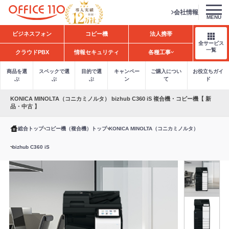
会社情報
MENU
H
ビジネスフォン
コピー機
法人携帯
o
全サービス
m
一覧
クラウドPBX
情報セキュリティ
各種工事
e
商品を選
スペックで選
目的で選
キャンペー
ご購入につい
お役立ちガイ
ぶ
ぶ
ぶ
ン
て
ド
KONICA MINOLTA（コニカミノルタ） bizhub C360 iS 複合機・コピー機【 新
品・中古 】
総合トップ
コピー機（複合機）トップ
KONICA MINOLTA（コニカミノルタ）
bizhub C360 iS