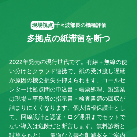
現場視点
千々波部長の機種評価
多拠点の紙滞留を断つ
2022年発売の現行世代です。有線＋無線の使
い分けとクラウド連携で、紙の受け渡し遅延
が原因の機会損失を抑えられます。コールセ
ンターは拠点間の申込書・帳票処理、製造業
は現場⇔事務所の指示書・検査書類の回収が
詰まりにくくなります。個人情報保護士とし
て、回線設計と認証・ログ運用までセットで
ない導入は危険だと断言します。無料診断と
試算をもとに、最適な入替や削減案をご案内