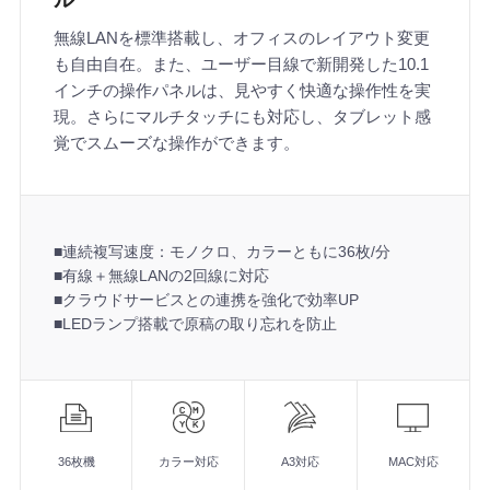
無線LANを標準搭載し、オフィスのレイアウト変更
も自由自在。また、ユーザー目線で新開発した10.1
インチの操作パネルは、見やすく快適な操作性を実
現。さらにマルチタッチにも対応し、タブレット感
覚でスムーズな操作ができます。
■連続複写速度：モノクロ、カラーともに36枚/分
■有線＋無線LANの2回線に対応
■クラウドサービスとの連携を強化で効率UP
■LEDランプ搭載で原稿の取り忘れを防止
機
能
■連続複写速度：モノクロ、カラーともに36枚/分
■有線＋無線LANの2回線に対応
36枚機
カラー対応
A3対応
MAC対応
■クラウドサービスとの連携を強化で効率UP