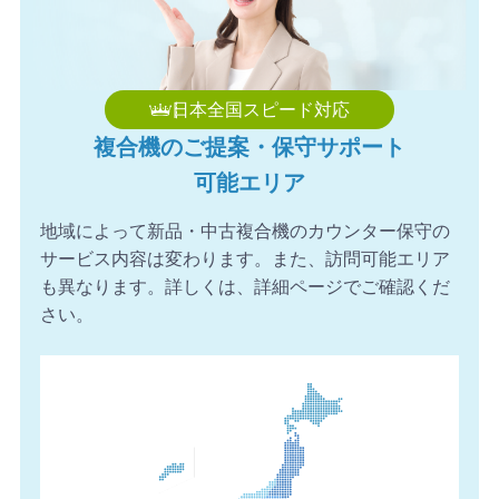
2026年8月7日 16:59
【愛知県】複合機 TOSHIBA 導入のお問い合わせを頂きま
した。ありがとうございます。
2026年8月7日 16:23
日本全国スピード対応
【埼玉県】コピー機 RICOH 導入のお問い合わせを頂きま
複合機のご提案・保守サポート
した。ありがとうございます。
可能エリア
2026年8月7日 15:59
【長野県】複合機 KONICA MINOLTA 導入のお問い合わせ
地域によって新品・中古複合機のカウンター保守の
を頂きました。ありがとうございます。
サービス内容は変わります。また、訪問可能エリア
2026年8月7日 15:39
も異なります。詳しくは、詳細ページでご確認くだ
【福岡県】複合機 FUJIFILM 導入のお問い合わせを頂きま
さい。
した。ありがとうございます。
2026年8月7日 14:58
【愛知県】複合機 FUJIFILM 導入のお問い合わせを頂きま
した。ありがとうございます。
2026年8月7日 14:26
【愛知県】コピー機 FUJIFILM 導入のお問い合わせを頂き
ました。ありがとうございます。