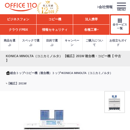
会社情報
MENU
H
ビジネスフォン
コピー機
法人携帯
o
全サービス
m
一覧
クラウドPBX
情報セキュリティ
各種工事
e
商品を選
スペックで選
目的で選
キャンペー
ご購入につい
お役立ちガイ
ぶ
ぶ
ぶ
ン
て
ド
KONICA MINOLTA（コニカミノルタ） 【幅広】201W 複合機・コピー機【 中古
】
総合トップ
コピー機（複合機）トップ
KONICA MINOLTA（コニカミノルタ）
【幅広】201W