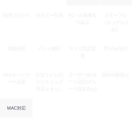
USBプリント
ポスター印刷
PCへの画像取
ステープル
り込み
（ホッチキス
止）
両面印刷
パンチ機能
サイズ指定変
PC-Fax送信
倍
FAXネットワ
共有フォルダ/
ユーザー/ICカ
原稿自動送り
ーク送信
デスクトップ
ード認証(グル
送信スキャン
ープ設定含む)
MAC対応