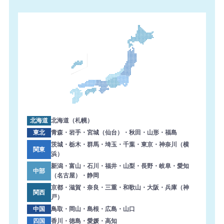
北海道
北海道（札幌）
東北
青森・岩手・宮城（仙台）・秋田・山形・福島
茨城・栃木・群馬・埼玉・千葉・東京・神奈川（横
関東
浜）
新潟・富山・石川・福井・山梨・長野・岐阜・愛知
中部
（名古屋）・静岡
京都・滋賀・奈良・三重・和歌山・大阪・兵庫（神
関西
戸）
中国
鳥取・岡山・島根・広島・山口
四国
香川・徳島・愛媛・高知