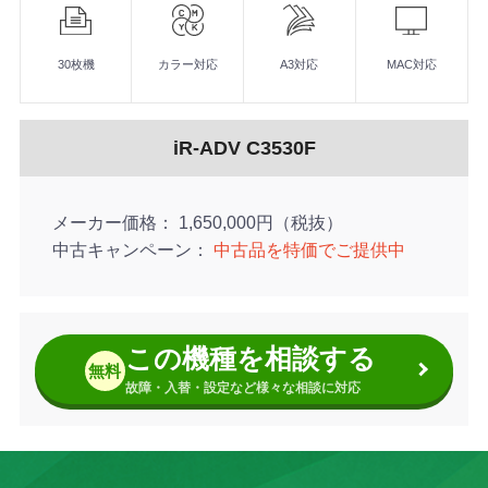
能
■連続複写速度（A4）：カラー・モノクロともに30枚/分
■キヤノン最新の「第3世代」機
30枚機
カラー対応
A3対応
MAC対応
■超大型の10.1インチタッチパネル
■新開発のシフトソートで一部毎にずらしながら排紙可能
■オプションの中綴じフィニッシャーは高性能かつコンパクト
iR-ADV C3530F
メーカー価格
1,650,000円（税抜）
中古キャンペーン
中古品を特価でご提供中
この機種を相談する
無料
故障・入替・設定など様々な相談に対応