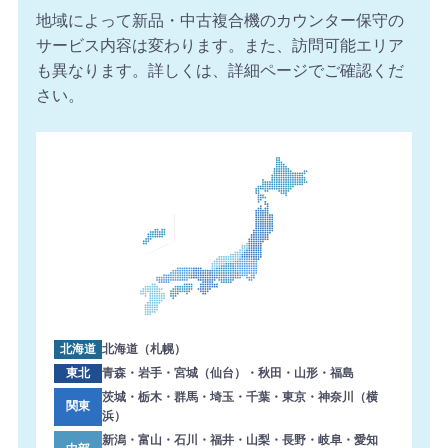
【福島県】複合機 Canon 導入のお問い合わせを頂きまし
地域によって新品・中古複合機のカウンター保守の
た。ありがとうございます。
サービス内容は変わります。また、訪問可能エリア
2026年8月6日 10:53
も異なります。詳しくは、詳細ページでご確認くだ
【石川県】複合機 SHARP 導入のお問い合わせを頂きまし
さい。
た。ありがとうございます。
2026年8月6日 10:49
【埼玉県】コピー機 Canon 導入のお問い合わせを頂きま
した。ありがとうございます。
2026年8月6日 10:46
【岐阜県】複合機 TOSHIBA 導入のお問い合わせを頂きま
した。ありがとうございます。
2026年8月6日 09:58
【大阪府】コピー機 RICOH 導入のお問い合わせを頂きま
した。ありがとうございます。
北海道
北海道（札幌）
2026年8月6日 09:56
東北
青森・岩手・宮城（仙台）・秋田・山形・福島
【佐賀県】複合機 KONICA MINOLTA 導入のお問い合わせ
茨城・栃木・群馬・埼玉・千葉・東京・神奈川（横
関東
浜）
を頂きました。ありがとうございます。
新潟・富山・石川・福井・山梨・長野・岐阜・愛知