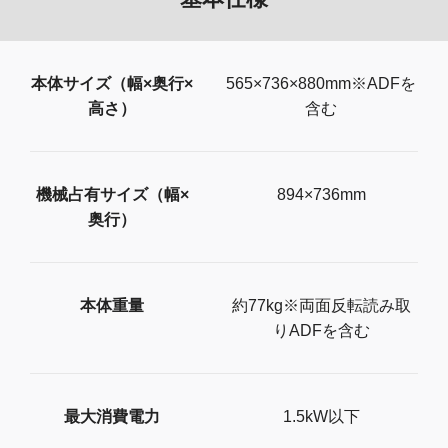
本体サイズ（幅×奥行×
565×736×880mm※ADFを
高さ）
含む
機械占有サイズ（幅×
894×736mm
奥行）
本体重量
約77kg※両面反転読み取
りADFを含む
最大消費電力
1.5kW以下