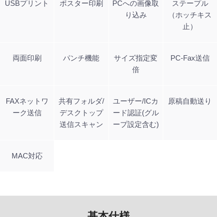
USBプリント
ポスター印刷
PCへの画像取
ステープル
り込み
（ホッチキス
止）
両面印刷
パンチ機能
サイズ指定変
PC-Fax送信
倍
FAXネットワ
共有フォルダ/
ユーザー/ICカ
原稿自動送り
ーク送信
デスクトップ
ード認証(グル
送信スキャン
ープ設定含む)
MAC対応
基本仕様