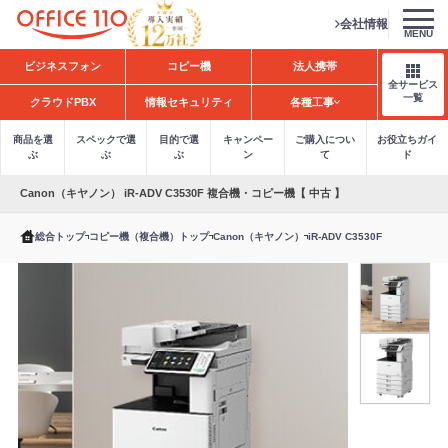
会社情報
MENU
H
ビジネスフォン
コピー機
法人携帯
o
全サービス
m
一覧
クラウドPBX
情報セキュリティ
各種工事
e
商品を選
スペックで選
目的で選
キャンペー
ご購入につい
お役立ちガイ
ぶ
ぶ
ぶ
ン
て
ド
Canon（キヤノン） iR-ADV C3530F 複合機・コピー機【 中古 】
総合トップ
コピー機（複合機）トップ
Canon（キヤノン）
iR-ADV C3530F