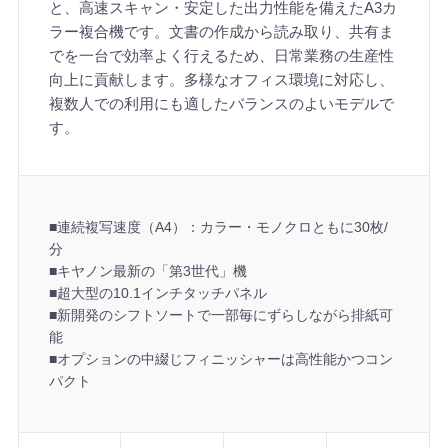
と、高速スキャン・安定した出力性能を備えたA3カ
ラー複合機です。文書の作成から読み取り、共有ま
でを一台で効率よく行えるため、日常業務の生産性
向上に貢献します。多様なオフィス環境に対応し、
複数人での利用にも適したバランスのよいモデルで
す。
■連続複写速度（A4）：カラー・モノクロともに30枚/
分
■キヤノン最新の「第3世代」機
■超大型の10.1インチタッチパネル
■新開発のシフトソートで一部毎にずらしながら排紙可
能
■オプションの中綴じフィニッシャーは高性能かつコン
パクト
機