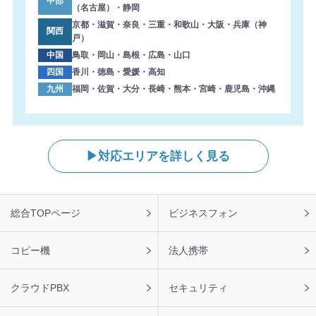
中部
（名古屋）・静岡
京都・滋賀・奈良・三重・和歌山・大阪・兵庫（神
関西
戸）
中国
鳥取・岡山・島根・広島・山口
四国
香川・徳島・愛媛・高知
九州
福岡・佐賀・大分・長崎・熊本・宮崎・鹿児島・沖縄
対応エリアを詳しく見る
フ
総合TOPページ
ビジネスフォン
ッ
タ
ー
コピー機
法人携帯
ナ
ビ
クラウドPBX
セキュリティ