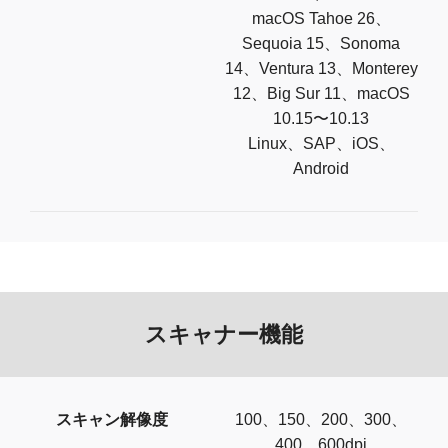
macOS Tahoe 26、
Sequoia 15、Sonoma
14、Ventura 13、Monterey
12、Big Sur 11、macOS
10.15〜10.13
Linux、SAP、iOS、
Android
スキャナー機能
スキャン解像度
100、150、200、300、
400、600dpi