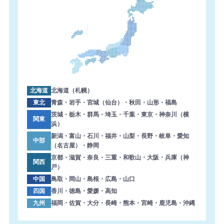
した。ありがとうございます。
2026年8月6日 15:57
【三重県】複合機 FUJIFILM 導入のお問い合わせを頂きま
した。ありがとうございます。
2026年8月6日 14:59
【熊本県】複合機 KONICA MINOLTA 導入のお問い合わせ
を頂きました。ありがとうございます。
北海道
北海道（札幌）
2026年8月6日 14:58
東北
青森・岩手・宮城（仙台）・秋田・山形・福島
【東京都】コピー機 TOSHIBA 導入のお問い合わせを頂き
茨城・栃木・群馬・埼玉・千葉・東京・神奈川（横
関東
浜）
ました。ありがとうございます。
新潟・富山・石川・福井・山梨・長野・岐阜・愛知
中部
2026年8月6日 14:33
（名古屋）・静岡
【大阪府】複合機 SHARP 導入のお問い合わせを頂きまし
京都・滋賀・奈良・三重・和歌山・大阪・兵庫（神
関西
た。ありがとうございます。
戸）
中国
鳥取・岡山・島根・広島・山口
2026年8月6日 13:47
四国
香川・徳島・愛媛・高知
【東京都】複合機 RICOH 導入のお問い合わせを頂きまし
九州
福岡・佐賀・大分・長崎・熊本・宮崎・鹿児島・沖縄
た。ありがとうございます。
2026年8月6日 13:38