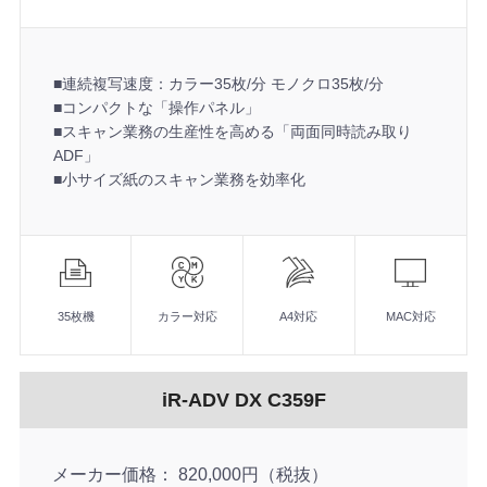
■連続複写速度：カラー35枚/分 モノクロ35枚/分
■コンパクトな「操作パネル」
■スキャン業務の生産性を高める「両面同時読み取り
ADF」
■小サイズ紙のスキャン業務を効率化
機
能
■連続複写速度：カラー35枚/分 モノクロ35枚/分
■コンパクトな「操作パネル」
35枚機
カラー対応
A4対応
MAC対応
■スキャン業務の生産性を高める「両面同時読み取りADF」
■小サイズ紙のスキャン業務を効率化
iR-ADV DX C359F
メーカー価格
820,000円（税抜）