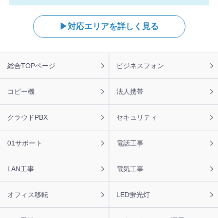
【岐阜県】コピー機 KYOCERA 導入のお問い合わせを頂き
ました。ありがとうございます。
対応エリアを詳しく見る
2026年8月6日 13:04
【兵庫県】複合機 RICOH 導入のお問い合わせを頂きまし
た。ありがとうございます。
フ
総合TOPページ
ビジネスフォン
ッ
2026年8月6日 12:21
タ
【栃木県】複合機 KYOCERA 導入のお問い合わせを頂きま
ー
コピー機
法人携帯
した。ありがとうございます。
ナ
ビ
2026年8月6日 11:47
クラウドPBX
セキュリティ
【福岡県】コピー機 RICOH 導入のお問い合わせを頂きま
した。ありがとうございます。
01サポート
電話工事
2026年8月6日 11:43
【愛媛県】複合機 RICOH 導入のお問い合わせを頂きまし
LAN工事
電気工事
た。ありがとうございます。
オフィス移転
LED蛍光灯