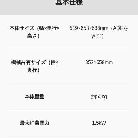
基本仕様
本体サイズ（幅×奥行×
519×658×638mm（ADFを
高さ）
含む）
機械占有サイズ（幅×
852×658mm
奥行）
本体重量
約50kg
最大消費電力
1.5kW