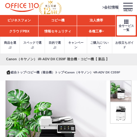
会社情報
MENU
H
ビジネスフォン
コピー機
法人携帯
o
全サービス
m
一覧
クラウドPBX
情報セキュリティ
各種工事
e
商品を選
スペックで選
目的で選
キャンペー
ご購入につい
お役立ちガイ
ぶ
ぶ
ぶ
ン
て
ド
Canon（キヤノン） iR-ADV DX C359F 複合機・コピー機【 新品 】
総合トップ
コピー機（複合機）トップ
Canon（キヤノン）
iR-ADV DX C359F