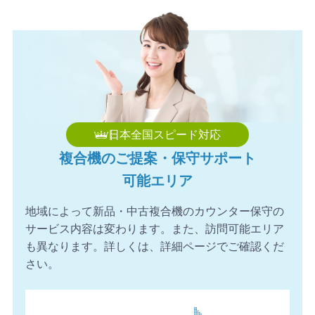
2026年8月6日 17:34
【神奈川県】複合機 TOSHIBA 導入のお問い合わせを頂き
ました。ありがとうございます。
2026年8月6日 17:21
【埼玉県】コピー機 Canon 導入のお問い合わせを頂きま
した。ありがとうございます。
2026年8月6日 17:06
日本全国スピード対応
【滋賀県】コピー機 FUJIFILM 導入のお問い合わせを頂き
複合機のご提案・保守サポート
ました。ありがとうございます。
可能エリア
2026年8月6日 16:56
【愛媛県】複合機 KONICA MINOLTA 導入のお問い合わせ
地域によって新品・中古複合機のカウンター保守の
を頂きました。ありがとうございます。
サービス内容は変わります。また、訪問可能エリア
2026年8月6日 16:54
も異なります。詳しくは、詳細ページでご確認くだ
【千葉県】複合機 Canon 導入のお問い合わせを頂きまし
さい。
た。ありがとうございます。
2026年8月6日 16:02
【埼玉県】コピー機 SHARP 導入のお問い合わせを頂きま