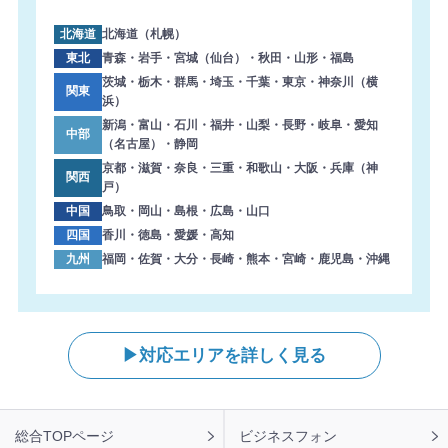
北海道
北海道（札幌）
東北
青森・岩手・宮城（仙台）・秋田・山形・福島
茨城・栃木・群馬・埼玉・千葉・東京・神奈川（横
関東
浜）
新潟・富山・石川・福井・山梨・長野・岐阜・愛知
中部
（名古屋）・静岡
京都・滋賀・奈良・三重・和歌山・大阪・兵庫（神
関西
戸）
中国
鳥取・岡山・島根・広島・山口
四国
香川・徳島・愛媛・高知
九州
福岡・佐賀・大分・長崎・熊本・宮崎・鹿児島・沖縄
対応エリアを詳しく見る
フ
総合TOPページ
ビジネスフォン
ッ