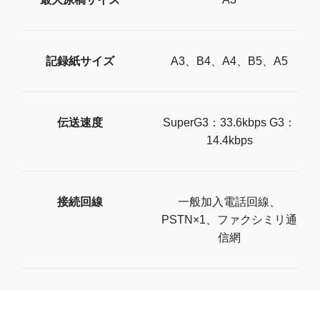
記録紙サイズ
A3、B4、A4、B5、A5
伝送速度
SuperG3：33.6kbps G3：
14.4kbps
接続回線
一般加入電話回線、
PSTN×1、ファクシミリ通
信網