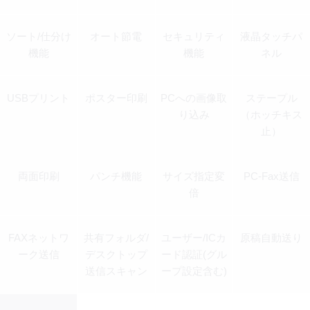
ソート/仕分け
オート節電
セキュリティ
液晶タッチパ
機能
機能
ネル
USBプリント
ポスター印刷
PCへの画像取
ステープル
り込み
（ホッチキス
止）
両面印刷
パンチ機能
サイズ指定変
PC-Fax送信
倍
FAXネットワ
共有フォルダ/
ユーザー/ICカ
原稿自動送り
ーク送信
デスクトップ
ード認証(グル
送信スキャン
ープ設定含む)