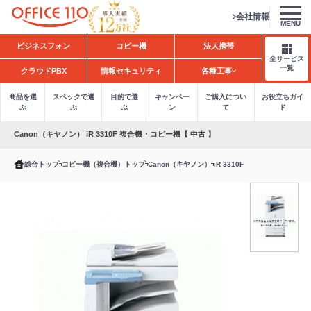
会社情報
MENU
H
ビジネスフォン
コピー機
法人携帯
o
全サービス
m
一覧
クラウドPBX
情報セキュリティ
各種工事
e
商品を選
スペックで選
目的で選
キャンペー
ご購入につい
お役立ちガイ
ぶ
ぶ
ぶ
ン
て
ド
Canon（キヤノン） iR 3310F 複合機・コピー機【 中古 】
総合トップ
コピー機（複合機）トップ
Canon（キヤノン）
iR 3310F