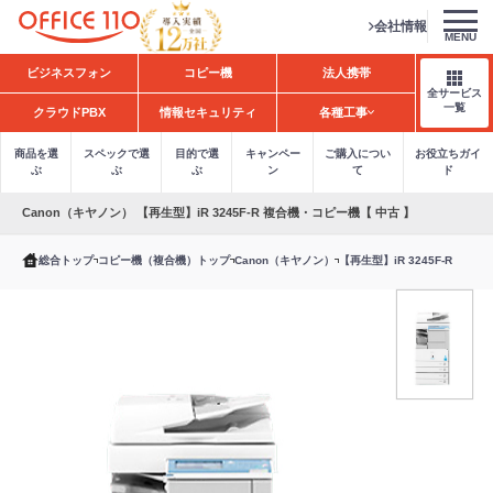
会社情報
MENU
H
ビジネスフォン
コピー機
法人携帯
o
全サービス
m
一覧
クラウドPBX
情報セキュリティ
各種工事
e
商品を選
スペックで選
目的で選
キャンペー
ご購入につい
お役立ちガイ
ぶ
ぶ
ぶ
ン
て
ド
Canon（キヤノン） 【再生型】iR 3245F-R 複合機・コピー機【 中古 】
総合トップ
コピー機（複合機）トップ
Canon（キヤノン）
【再生型】iR 3245F-R