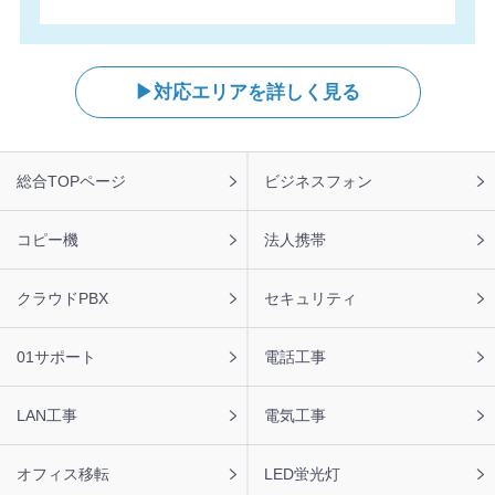
2026年8月6日 11:47
【福岡県】コピー機 RICOH 導入のお問い合わせを頂きま
した。ありがとうございます。
対応エリアを詳しく見る
2026年8月6日 11:43
【愛媛県】複合機 RICOH 導入のお問い合わせを頂きまし
た。ありがとうございます。
フ
総合TOPページ
ビジネスフォン
ッ
2026年8月6日 11:22
タ
【神奈川県】コピー機 TOSHIBA 導入のお問い合わせを頂
ー
コピー機
法人携帯
きました。ありがとうございます。
ナ
ビ
2026年8月6日 11:05
クラウドPBX
セキュリティ
【福島県】複合機 Canon 導入のお問い合わせを頂きまし
た。ありがとうございます。
01サポート
電話工事
2026年8月6日 10:53
【石川県】複合機 SHARP 導入のお問い合わせを頂きまし
LAN工事
電気工事
た。ありがとうございます。
オフィス移転
LED蛍光灯