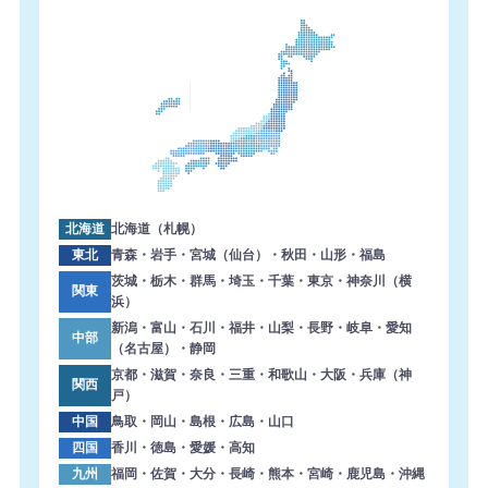
【東京都】コピー機 TOSHIBA 導入のお問い合わせを頂き
ました。ありがとうございます。
2026年8月6日 14:33
【大阪府】複合機 SHARP 導入のお問い合わせを頂きまし
た。ありがとうございます。
2026年8月6日 13:47
【東京都】複合機 RICOH 導入のお問い合わせを頂きまし
た。ありがとうございます。
北海道
北海道（札幌）
2026年8月6日 13:38
東北
青森・岩手・宮城（仙台）・秋田・山形・福島
【岐阜県】コピー機 KYOCERA 導入のお問い合わせを頂き
茨城・栃木・群馬・埼玉・千葉・東京・神奈川（横
関東
浜）
ました。ありがとうございます。
新潟・富山・石川・福井・山梨・長野・岐阜・愛知
中部
2026年8月6日 13:04
（名古屋）・静岡
【兵庫県】複合機 RICOH 導入のお問い合わせを頂きまし
京都・滋賀・奈良・三重・和歌山・大阪・兵庫（神
関西
た。ありがとうございます。
戸）
中国
鳥取・岡山・島根・広島・山口
2026年8月6日 12:21
四国
香川・徳島・愛媛・高知
【栃木県】複合機 KYOCERA 導入のお問い合わせを頂きま
九州
福岡・佐賀・大分・長崎・熊本・宮崎・鹿児島・沖縄
した。ありがとうございます。