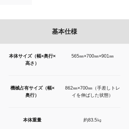
基本仕様
本体サイズ（幅×奥行×
565㎜×700㎜×901㎜
高さ）
機械占有サイズ（幅×
862㎜×700㎜（手差しトレ
奥行）
イを伸ばした状態）
本体重量
約83.5㎏