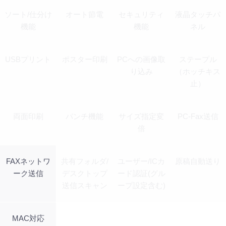
ソート/仕分け
オート節電
セキュリティ
液晶タッチパ
機能
機能
ネル
USBプリント
ポスター印刷
PCへの画像取
ステープル
り込み
（ホッチキス
止）
両面印刷
パンチ機能
サイズ指定変
PC-Fax送信
倍
FAXネットワ
共有フォルダ/
ユーザー/ICカ
原稿自動送り
ーク送信
デスクトップ
ード認証(グル
送信スキャン
ープ設定含む)
MAC対応