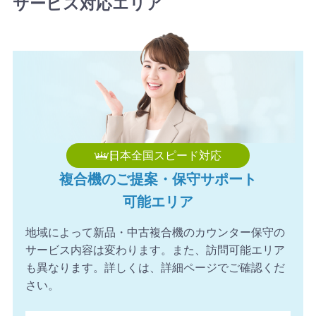
サービス対応エリア
ました。ありがとうございます。
2026年8月6日 16:56
【愛媛県】複合機 KONICA MINOLTA 導入のお問い合わせ
を頂きました。ありがとうございます。
2026年8月6日 16:54
【千葉県】複合機 Canon 導入のお問い合わせを頂きまし
た。ありがとうございます。
2026年8月6日 16:02
日本全国スピード対応
【埼玉県】コピー機 SHARP 導入のお問い合わせを頂きま
複合機のご提案・保守サポート
した。ありがとうございます。
可能エリア
2026年8月6日 15:57
【三重県】複合機 FUJIFILM 導入のお問い合わせを頂きま
地域によって新品・中古複合機のカウンター保守の
した。ありがとうございます。
サービス内容は変わります。また、訪問可能エリア
2026年8月6日 14:59
も異なります。詳しくは、詳細ページでご確認くだ
【熊本県】複合機 KONICA MINOLTA 導入のお問い合わせ
さい。
を頂きました。ありがとうございます。
2026年8月6日 14:58