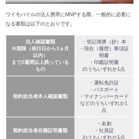
ワイモバイルの法人携帯にMNPする際、一般的に必要に
なる書類は以下のとおりです。
法人確認書類
・登記簿謄（抄）本
※期限（発行日から3ヵ月
・現在（履歴）事項証
以内）
明書
まで2週間以上残っている
・印鑑証明書
もの
のうちいずれか1点
・運転免許証
・パスポート
契約担当者本人確認書類
・マイナンバーカード
などのうちいずれか1
点
・名刺
契約担当者在籍証明書類
・社員証
のうちいずれか1点