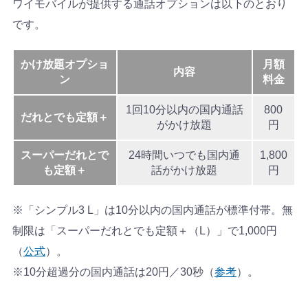
ワイモバイルが提供する通話オプションは以下のとおり
です。
かけ放題オプショ
月額
内容
ン
料金
1回10分以内の国内通話
800
だれとでも定額＋
がかけ放題
円
スーパーだれとで
24時間いつでも国内通
1,800
も定額＋
話がかけ放題
円
※「シンプル3 L」は10分以内の国内通話が標準付帯。無
制限は「スーパーだれとでも定額＋（L）」で1,000円
（
公式
）。
※10分超過分の国内通話は20円／30秒（
参考
）。