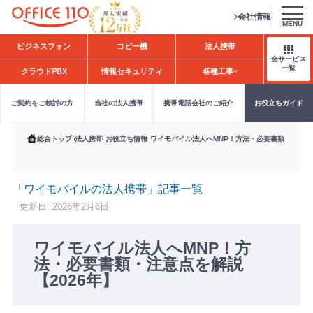
会社情報
MENU
H
ビジネスフォン
コピー機
法人携帯
o
全サービス
m
一覧
クラウドPBX
情報セキュリティ
各種工事
e
ご契約をご検討の方
当社の法人携帯
携帯電話会社のご紹介
お役立ちガイド
総合トップ
法人携帯
お役立ち情報
ワイモバイル法人へMNP！方法・必要書類・注意点を
「ワイモバイルの法人携帯」記事一覧
更新日: 2026年2月6日
ワイモバイル法人へMNP！方
法・必要書類・注意点を解説
【2026年】