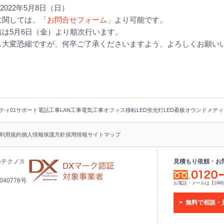
2022年5月8日（日）
に関しては、
「お問合せフォーム」
より可能です。
は5月6日（金）より順次行います。
し大変恐縮ですが、何卒ご了承くださいますよう、よろしくお願い
ティ
01サポート
電話工事
LAN工事
電気工事
オフィス移転
LED蛍光灯
LED看板
オウンドメディ
利用規約
個人情報保護方針
採用情報
サイトマップ
ルテクノス
見積もり依頼・お
40776号
お電話・メールは【24
無料で相談・