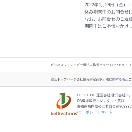
2022年4月29日（金）～
休み期間中のお問合せ
なお、お問合せのご返信
期間中はご不便おかけ
フ
ビジネスフォン
コピー機
法人携帯
クラウドPBX
セキュリ
ッ
タ
総合トップページ
会社情報
特定商取引法に関する表記
ご
ー
ナ
ビ
OFFICE110 運営会社
株式会社ベ
OA機器販売・レンタル・買取
古物商福岡県公安委員会第9099900
コーポレートサイト