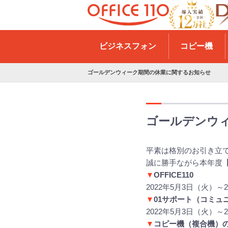
H
o
ビジネスフォン
コピー機
m
e
ゴールデンウィーク期間の休業に関するお知らせ
ゴールデンウ
平素は格別のお引き立
誠に勝手ながら本年度
▼
OFFICE110
2022年5月3日（火）～
▼
01サポート（コミュ
2022年5月3日（火）～
▼
コピー機（複合機）