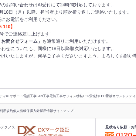
のお問い合わせはAI受付にて24時間対応しております。
月18日（月）以降、担当者より順次折り返しご連絡いたします。
軽にお電話をご利用ください。
-110】
番号でご連絡差し上げます
・お問合せフォーム」
も通常通りご利用いただけます。
わせについても、同様に18日以降順次対応いたします。
かけいたしますが、何卒ご了承くださいますよう、よろしくお願い
ティ
01サポート
電話工事
LAN工事
電気工事
オフィス移転
LED蛍光灯
LED看板
オウンドメディ
利用規約
個人情報保護方針
採用情報
サイトマップ
ルテクノス
見積もり依頼・お