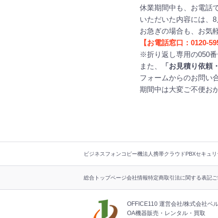
休業期間中も、お電話で
いただいた内容には、8
お急ぎの場合も、お気
【お電話窓口：0120-595
※折り返し専用の050
また、
「お見積り依頼
フォームからのお問い合
期間中は大変ご不便お
フ
ビジネスフォン
コピー機
法人携帯
クラウドPBX
セキュリ
ッ
タ
総合トップページ
会社情報
特定商取引法に関する表記
ご
ー
ナ
ビ
OFFICE110 運営会社
株式会社ベ
OA機器販売・レンタル・買取