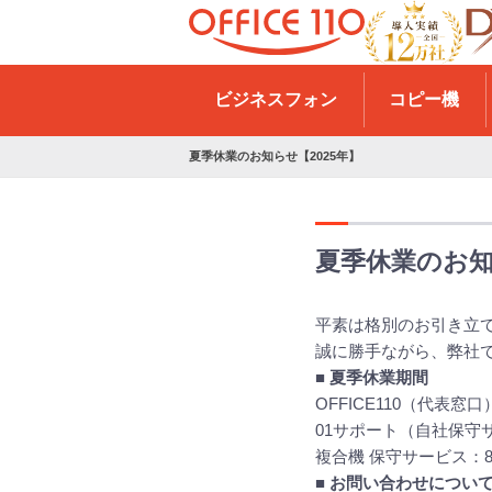
H
o
ビジネスフォン
コピー機
m
e
夏季休業のお知らせ【2025年】
夏季休業のお知
平素は格別のお引き立
誠に勝手ながら、弊社
■ 夏季休業期間
OFFICE110（代表窓
01サポート（自社保守
複合機 保守サービス：
■ お問い合わせについ