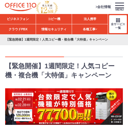
会社情報
MENU
H
ビジネスフォン
コピー機
法人携帯
o
全サービス
m
一覧
クラウドPBX
情報セキュリティ
各種工事
e
【緊急開催】1週間限定！人気コピー機・複合機「大特価」キャンペーン
【緊急開催】1週間限定！人気コピー
機・複合機「大特価」キャンペーン