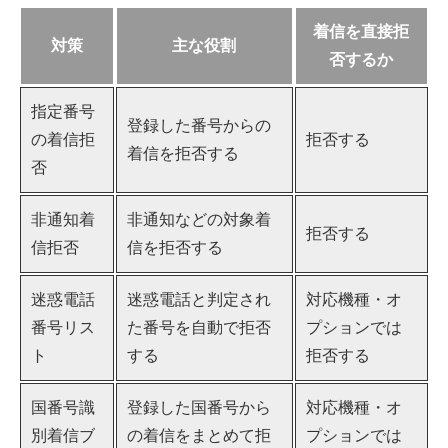
着信を直接拒
対策
主な役割
否するか
指定番号
登録した番号からの
の着信拒
拒否する
着信を拒否する
否
非通知着
非通知などの対象着
拒否する
信拒否
信を拒否する
迷惑電話
迷惑電話と判定され
対応機種・オ
番号リス
た番号を自動で拒否
プションでは
ト
する
拒否する
国番号識
登録した国番号から
対応機種・オ
別着信ブ
の着信をまとめて拒
プションでは