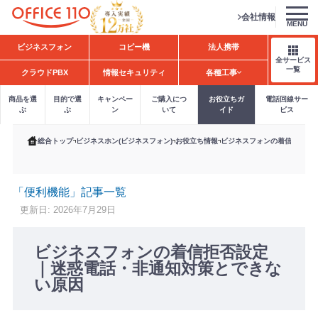
会社情報
MENU
H
ビジネスフォン
コピー機
法人携帯
o
全サービス
m
一覧
クラウドPBX
情報セキュリティ
各種工事
e
商品を選
目的で選
キャンペー
ご購入につ
お役立ちガ
電話回線サー
ぶ
ぶ
ン
いて
イド
ビス
総合トップ
ビジネスホン(ビジネスフォン)
お役立ち情報
ビジネスフォンの着信拒否設
「便利機能」記事一覧
更新日: 2026年7月29日
ビジネスフォンの着信拒否設定
｜迷惑電話・非通知対策とできな
い原因