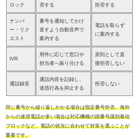
ロック
否する
拒否する
ナンバ
番号を通知してかけ
電話を取らず
ー・リク
直すよう自動音声で
に案内する
エスト
案内する
用件に応じて窓口や
原則として直
IVR
担当者へ振り分ける
接拒否しない
通話内容を記録し、
通話録音
拒否しない
迷惑行為を抑止する
同じ番号から繰り返しかかる場合は指定番号拒否、海外
からの迷惑電話が多い場合は対応機種の国番号識別着信
ブロックなど、電話の状況に合わせて対策を選ぶことが
重要です。