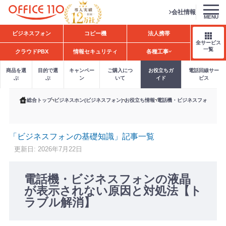
会社情報
MENU
H
ビジネスフォン
コピー機
法人携帯
o
全サービス
m
一覧
クラウドPBX
情報セキュリティ
各種工事
e
商品を選
目的で選
キャンペー
ご購入につ
お役立ちガ
電話回線サー
ぶ
ぶ
ン
いて
イド
ビス
総合トップ
ビジネスホン(ビジネスフォン)
お役立ち情報
電話機・ビジネスフォンの液
「ビジネスフォンの基礎知識」記事一覧
更新日: 2026年7月22日
電話機・ビジネスフォンの液晶
が表示されない原因と対処法【ト
ラブル解消】