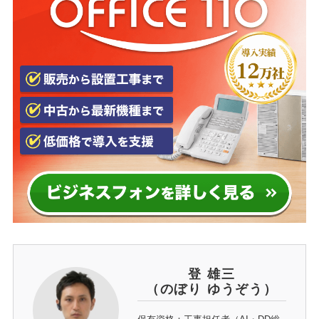
登 雄三
（のぼり ゆうぞう）