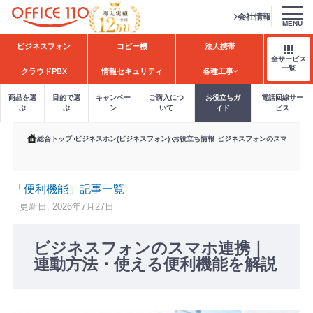
会社情報
MENU
H
ビジネスフォン
コピー機
法人携帯
o
全サービス
m
一覧
クラウドPBX
情報セキュリティ
各種工事
e
商品を選
目的で選
キャンペー
ご購入につ
お役立ちガ
電話回線サー
ぶ
ぶ
ン
いて
イド
ビス
総合トップ
ビジネスホン(ビジネスフォン)
お役立ち情報
ビジネスフォンのスマホ連携
「便利機能」記事一覧
更新日: 2026年7月27日
ビジネスフォンのスマホ連携｜
連動方法・使える便利機能を解説